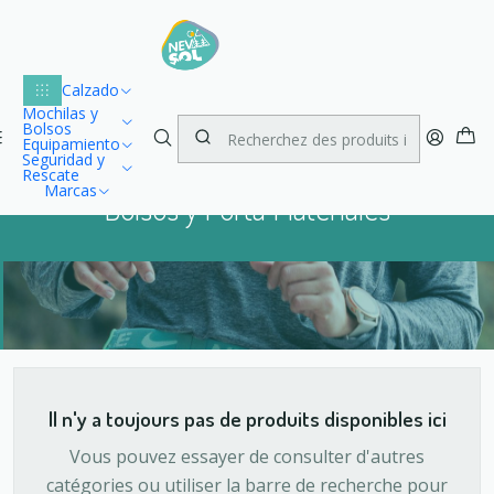
Lu
Envío gratuito dentro de Chile para compras desde $100.000
1
Accueil
Mochilas y Bolsos
Bolsos y Porta Materiales
Calzado
Mochilas y
Bolsos
Equipamiento
Seguridad y
Rescate
Marcas
Bolsos y Porta Materiales
Il n'y a toujours pas de produits disponibles ici
Vous pouvez essayer de consulter d'autres
catégories ou utiliser la barre de recherche pour