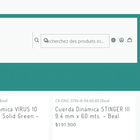
Beal
CR-DNC-STIN-III-94-60-BE
|
Beal
tock
En rupture de stock
amica VIRUS 10
Cuerda Dinámica STINGER III
 Solid Green –
9.4 mm x 60 mts. – Beal
$191.900