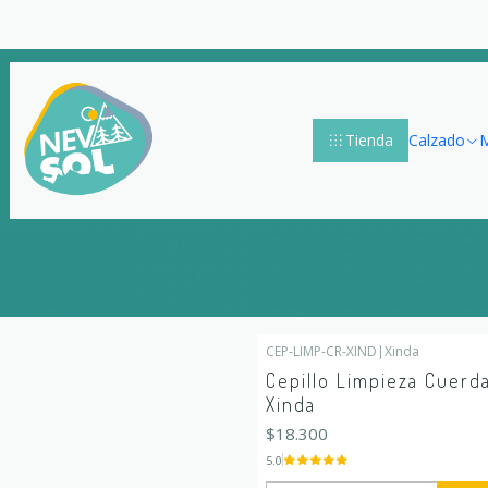
Tienda
Calzado
M
CEP-LIMP-CR-XIND
|
Xinda
Cepillo Limpieza Cuerd
Xinda
$18.300
5.0