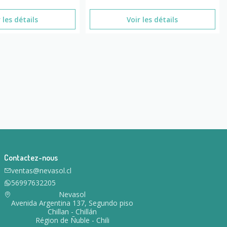
 les détails
Voir les détails
Contactez-nous
ventas@nevasol.cl
56997632205
Nevasol
Avenida Argentina 137, Segundo piso
Chillan - Chillán
Région de Ñuble - Chili