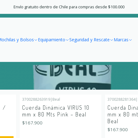
Accueil
Escalada
Cuerdas Dinámicas
Envío gratuito dentro de Chile para compras desde $100.000
Cuerdas Dinámicas
ochilas y Bolsos
Equipamiento
Seguridad y Rescate
Marcas
3700288263919
|
Beal
3700288281364
|
En rupture de stock
En rupture de s
a /
Cuerda Dinámica VIRUS 10
Cuerda Din
mm x 80 Mts Pink – Beal
mm x 80 mt
Beal
$167.900
$167.900