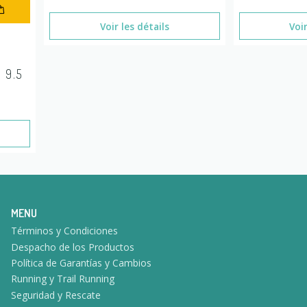
Voir les détails
Voir
 9.5
MENU
Términos y Condiciones
Despacho de los Productos
Política de Garantías y Cambios
Running y Trail Running
Seguridad y Rescate