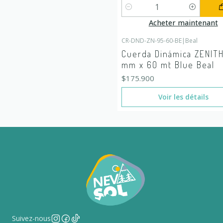
Quantité
Acheter maintenant
CR-DND-ZN-95-60-BE
|
Beal
En rupture de stock
Cuerda Dinámica ZENITH
mm x 60 mt Blue Beal
$175.900
Voir les détails
Suivez-nous