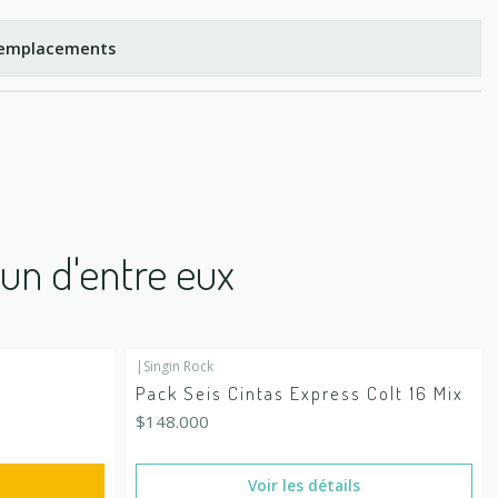
s emplacements
'un d'entre eux
|
Singin Rock
En rupture de stock
Pack Seis Cintas Express Colt 16 Mix
$148.000
Voir les détails