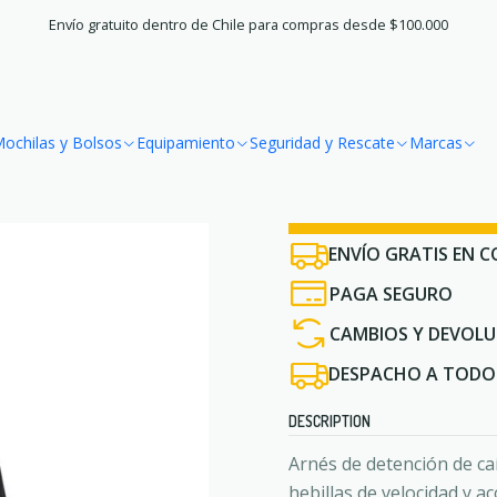
Accueil
Seguridad y Rescate
Arneses
Arnes Body II Energy Spee
Envío gratuito dentro de Chile para compras desde $100.000
|
Arnes Body 
ochilas y Bolsos
Equipamiento
Seguridad y Rescate
Marcas
¿No sabes si es 
ENVÍO GRATIS EN C
PAGA SEGURO
CAMBIOS Y DEVOLU
DESPACHO A TODO 
DESCRIPTION
Arnés de detención de ca
hebillas de velocidad y 