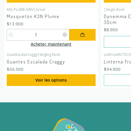
MQ-PLUME-GRIV
|
Grivel
|
Singin Rock
En rupture de
Mosquetón K3N Plume
Dynemma Ex
30cm
$13.900
$8.900
Quantité
Acheter maintenant
GuanEscalaCraggy
|
Singing Rock
LintFrontACTIC
En rupture de
Guantes Escalada Craggy
Linterna F
$36.500
$94.900
Voir les options