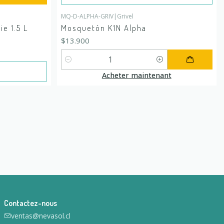
MQ-D-ALPHA-GRIV
|
Grivel
ie 1.5 L
Mosquetón K1N Alpha
$13.900
Quantité
Acheter maintenant
Contactez-nous
ventas@nevasol.cl