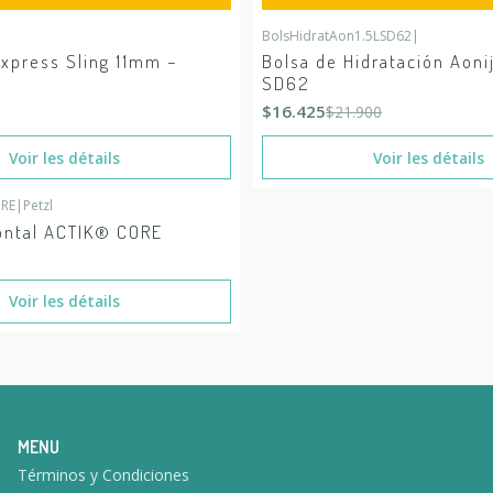
BolsHidratAon1.5LSD62
|
-25%
DÉSACTIVÉ
 stock
press Sling 11mm –
Bolsa de Hidratación Aonij
En rupture de stock
SD62
$16.425
$21.900
Voir les détails
Voir les détails
ORE
|
Petzl
 stock
rontal ACTIK® CORE
Voir les détails
MENU
Términos y Condiciones