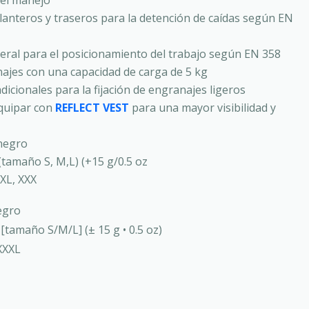
 el manejo
elanteros y traseros para la detención de caídas según EN
ateral para el posicionamiento del trabajo según EN 358
ajes con una capacidad de carga de 5 kg
adicionales para la fijación de engranajes ligeros
quipar con
REFLECT VEST
para una mayor visibilidad y
/negro
(tamaño S, M,L) (+15 g/0.5 oz
XL, XXX
egro
 [tamaño S/M/L] (± 15 g • 0.5 oz)
XXXL