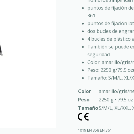
hombros simplifican
puntos de fijación d
361
puntos de fijación l
dos bucles de engran
4 bucles de plástico 
También se puede e
seguridad
Color: amarillo/gris
Peso: 2250 g/79,5 oz
Tamaño: S/M/L, XL/X
Color
amarillo/gris/n
Peso
2250 g • 79.5 oz
Tamaño
S/M/L, XL/XXL, 
1019
EN 358
EN 361