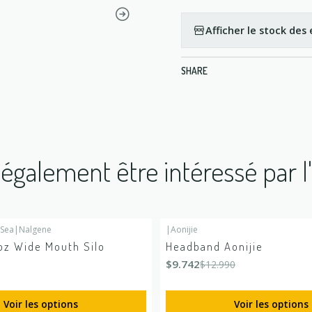
Afficher le stock de
SHARE
également être intéressé par l
Sea
|
Nalgene
|
Aonijie
-25%
DÉSACTIVÉ
oz Wide Mouth Silo
Headband Aonijie
$9.742
$12.990
Voir les options
Voir les options