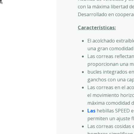
con la máxima libertad d
Desarrollado en coopera
Características:
El acolchado extraíb
una gran comodidad
Las correas reflectan
proporcionan una may
bucles integrados e
ganchos con una cap
Las correas en el ac
el movimiento horizo
máxima comodidad du
Las
hebillas SPEED en
permiten un ajuste f
Las correas cosidas e