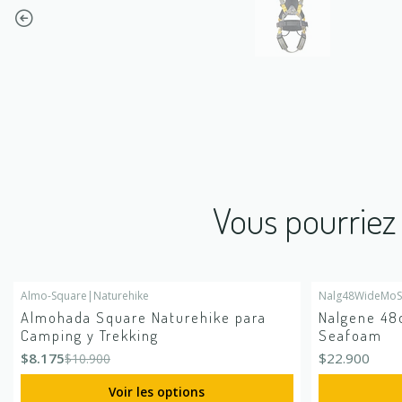
Vous pourriez 
Almo-Square
|
Naturehike
Nalg48WideMoS
-25%
DÉSACTIVÉ
Almohada Square Naturehike para
Nalgene 48
Camping y Trekking
Seafoam
$8.175
$22.900
$10.900
Voir les options