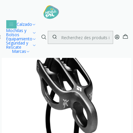
Lu
Envío gratuito dentro de Chile para compras desde $100.000
1
Accueil
Marcas
Black Diamond
ATC Guide Black Diamond
Calzado
Mochilas y
Bolsos
Equipamiento
Seguridad y
Rescate
Marcas