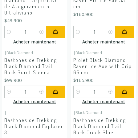
Diamond | Dispositivo
Raven Pro Ice Axe 55
de Aseguramiento
cm
Ultraliviano
$160.900
$43.900
Quantité
Quantité
Acheter maintenant
Acheter maintenant
|
Black Diamond
|
Black Diamond
Bastones de Trekking
Piolet Black Diamond
Black Diamond Trail
Raven Ice Axe with Grip
Back Burnt Sienna
65 cm
$99.900
$165.900
Quantité
Quantité
Acheter maintenant
Acheter maintenant
|
|
Black Diamond
En rupture de stock
Bastones de Trekking
Bastones de Trekking
Black Diamond Explorer
Black Diamond Trail
3
Back Creek Blue