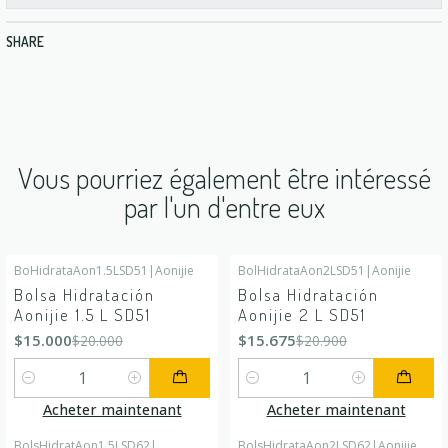
SHARE
Vous pourriez également être intéressé
par l'un d'entre eux
BoHidrataAon1.5LSD51
|
Aonijie
BolHidrataAon2LSD51
|
Aonijie
-25%
DÉSACTIVÉ
-25%
DÉSACTIVÉ
Bolsa Hidratación
Bolsa Hidratación
Aonijie 1.5 L SD51
Aonijie 2 L SD51
$15.000
$15.675
$20.000
$20.900
Quantité
Quantité
Acheter maintenant
Acheter maintenant
BolsHidratAon1.5LSD62
|
BolsHidrataAon2LSD62
|
Aonijie