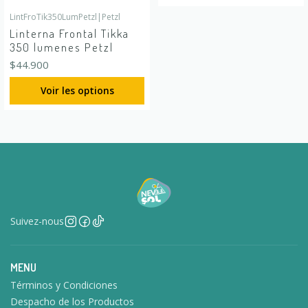
LintFroTik350LumPetzl
|
Petzl
Linterna Frontal Tikka
350 lumenes Petzl
$44.900
Voir les options
Suivez-nous
MENU
Términos y Condiciones
Despacho de los Productos