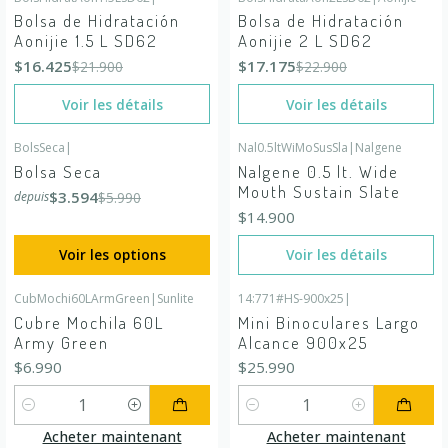
-25%
DÉSACTIVÉ
-25%
DÉSACTIVÉ
Bolsa de Hidratación
Bolsa de Hidratación
En rupture de stock
En rupture de stock
Aonijie 1.5 L SD62
Aonijie 2 L SD62
$16.425
$17.175
$21.900
$22.900
Voir les détails
Voir les détails
BolsSeca
|
Nal0.5ltWiMoSusSla
|
Nalgene
-40%
DÉSACTIVÉ
En rupture de stock
Bolsa Seca
Nalgene 0.5 lt. Wide
Mouth Sustain Slate
$3.594
$5.990
depuis
$14.900
Voir les options
Voir les détails
CubMochi60LArmGreen
|
Sunlite
14:771#HS-900x25
|
Cubre Mochila 60L
Mini Binoculares Largo
Army Green
Alcance 900x25
$6.990
$25.990
Quantité
Quantité
Acheter maintenant
Acheter maintenant