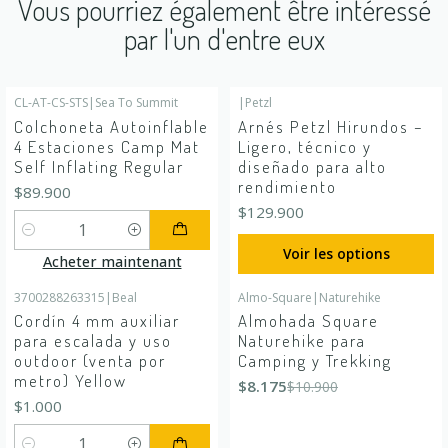
Vous pourriez également être intéressé
par l'un d'entre eux
CL-AT-CS-STS
|
Sea To Summit
|
Petzl
Colchoneta Autoinflable
Arnés Petzl Hirundos –
4 Estaciones Camp Mat
Ligero, técnico y
Self Inflating Regular
diseñado para alto
rendimiento
$89.900
$129.900
Quantité
Voir les options
Acheter maintenant
3700288263315
|
Beal
Almo-Square
|
Naturehike
-25%
DÉSACTIVÉ
Cordín 4 mm auxiliar
Almohada Square
para escalada y uso
Naturehike para
outdoor (venta por
Camping y Trekking
metro) Yellow
$8.175
$10.900
$1.000