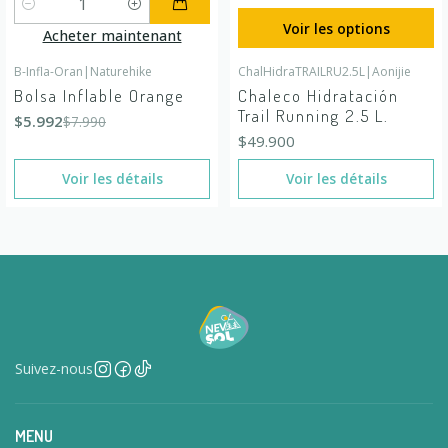
Quantité
Voir les options
Acheter maintenant
B-Infla-Oran
|
Naturehike
ChalHidraTRAILRU2.5L
|
Aonijie
-25%
DÉSACTIVÉ
En rupture de stock
Bolsa Inflable Orange
Chaleco Hidratación
En rupture de stock
Trail Running 2.5 L.
$5.992
$7.990
$49.900
Voir les détails
Voir les détails
Suivez-nous
MENU