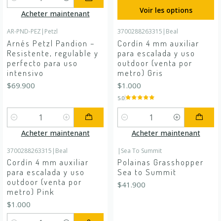
Quantité
Voir les options
Acheter maintenant
AR-PND-PEZ
|
Petzl
3700288263315
|
Beal
Arnés Petzl Pandion –
Cordín 4 mm auxiliar
Resistente, regulable y
para escalada y uso
perfecto para uso
outdoor (venta por
intensivo
metro) Gris
$69.900
$1.000
5.0
Quantité
Quantité
Acheter maintenant
Acheter maintenant
3700288263315
|
Beal
|
Sea To Summit
Cordín 4 mm auxiliar
Polainas Grasshopper
para escalada y uso
Sea to Summit
outdoor (venta por
$41.900
metro) Pink
$1.000