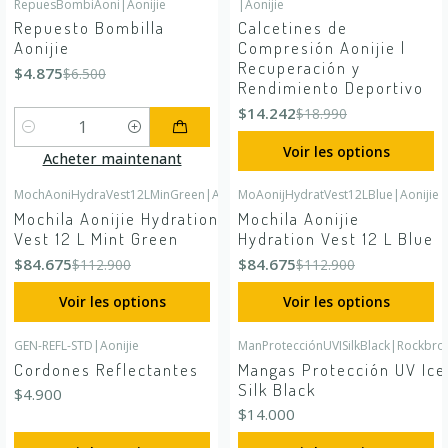
RepuesBombiAoni
|
Aonijie
|
Aonijie
-25%
DÉSACTIVÉ
-25%
DÉSACTIVÉ
Repuesto Bombilla
Calcetines de
Aonijie
Compresión Aonijie |
Recuperación y
$4.875
$6.500
Rendimiento Deportivo
$14.242
$18.990
Quantité
Voir les options
Acheter maintenant
MochAoniHydraVest12LMinGreen
|
Aonijie
MoAonijHydratVest12LBlue
|
Aonijie
-25%
DÉSACTIVÉ
-25%
DÉSACTIVÉ
Mochila Aonijie Hydration
Mochila Aonijie
Vest 12 L Mint Green
Hydration Vest 12 L Blue
$84.675
$84.675
$112.900
$112.900
Voir les options
Voir les options
GEN-REFL-STD
|
Aonijie
ManProtecciónUVISilkBlack
|
Rockbro
Cordones Reflectantes
Mangas Protección UV Ice
Silk Black
$4.900
$14.000