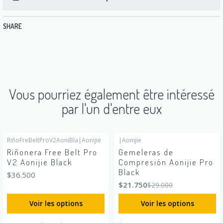
SHARE
Vous pourriez également être intéressé
par l'un d'entre eux
RiñoFreBeltProV2AoniBla
|
Aonijie
|
Aonijie
-25%
DÉSACTIVÉ
Riñonera Free Belt Pro
Gemeleras de
V2 Aonijie Black
Compresión Aonijie Pro
Black
$36.500
$21.750
$29.000
Voir les options
Voir les options