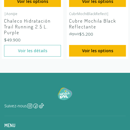
Voir les options
Voir les options
|
Aonijie
CubrMochiBlackReflect
|
En rupture de stock
Chaleco Hidratación
Cubre Mochila Black
Trail Running 2.5 L.
Reflectante
Purple
$5.200
depuis
$49.900
Voir les détails
Voir les options
Suivez-nous
MENU