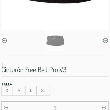
|
Cinturón Free Belt Pro V3
TALLA
S
M
L
XL