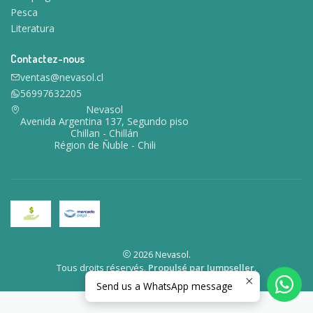
Pesca
Literatura
Contactez-nous
ventas@nevasol.cl
56997632205
Nevasol
Avenida Argentina 137, Segundo piso
Chillan - Chillán
Région de Ñuble - Chili
2026 Nevasol.
Tous droits réservés.
Propulsé par Jumpseller
.
Send us a WhatsApp message