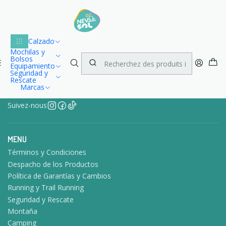
Lu
Envío gratuito dentro de Chile para compras desde $100.000
1
Accueil
Contact
Calzado
Mochilas y
Bolsos
Equipamiento
Seguridad y
Rescate
Marcas
Suivez-nous
MENU
Términos y Condiciones
Despacho de los Productos
Política de Garantías y Cambios
Running y Trail Running
Seguridad y Rescate
Montaña
Camping