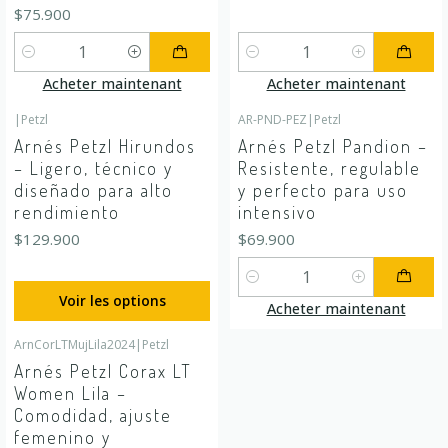
$75.900
Quantité
Quantité
Acheter maintenant
Acheter maintenant
|
Petzl
AR-PND-PEZ
|
Petzl
Arnés Petzl Hirundos
Arnés Petzl Pandion –
– Ligero, técnico y
Resistente, regulable
diseñado para alto
y perfecto para uso
rendimiento
intensivo
$129.900
$69.900
Quantité
Voir les options
Acheter maintenant
ArnCorLTMujLila2024
|
Petzl
En rupture de stock
Arnés Petzl Corax LT
Women Lila –
Comodidad, ajuste
femenino y