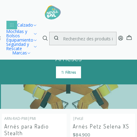
Lu
Envío gratuito dentro de Chile para compras desde $100.000
1
Accueil
Escalada
Arneses
Calzado
Mochilas y
Bolsos
Equipamiento
Seguridad y
Rescate
Marcas
Arneses
Filtres
ARN-RAD-PMI
|
PMI
|
Petzl
Arnés para Radio
Arnés Petz Selena XS
Stealth
$84.900