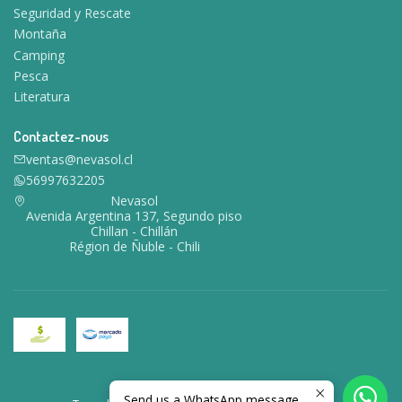
Seguridad y Rescate
Montaña
Camping
Pesca
Literatura
Contactez-nous
ventas@nevasol.cl
56997632205
Nevasol
Avenida Argentina 137, Segundo piso
Chillan - Chillán
Région de Ñuble - Chili
2026 Nevasol.
Send us a WhatsApp message