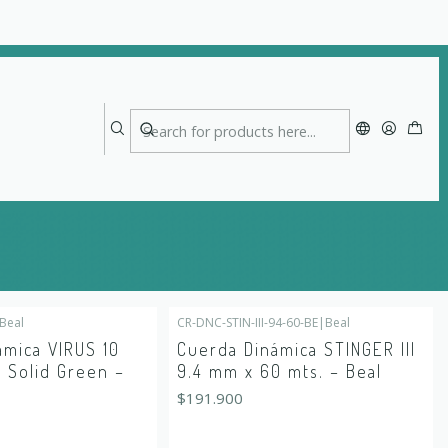
Beal
CR-DNC-STIN-III-94-60-BE
|
Beal
Out of stock
amica VIRUS 10
Cuerda Dinámica STINGER III
 Solid Green –
9.4 mm x 60 mts. – Beal
$191.900