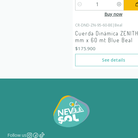
Quantity
Buy now
CR-DND-ZN-95-60-BE
|
Beal
Out of stock
Cuerda Dinámica ZENITH
mm x 60 mt Blue Beal
$175.900
See details
Follow us