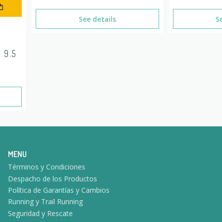
See details
S
 9.5
MENU
Términos y Condiciones
Despacho de los Productos
Política de Garantías y Cambios
Running y Trail Running
Seguridad y Rescate