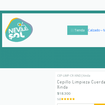
Tienda
Calzado
M
CEP-LIMP-CR-XIND
|
Xinda
Cepillo Limpieza Cuerd
Xinda
$18.300
5.0