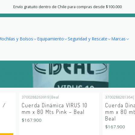
Home
Escalada
Cuerdas Dinámicas
Envío gratuito dentro de Chile para compras desde $100.000
Cuerdas Dinámicas
ochilas y Bolsos
Equipamiento
Seguridad y Rescate
Marcas
3700288263919
|
Beal
3700288281364
|
Out of stock
Out of stock
a /
Cuerda Dinámica VIRUS 10
Cuerda Din
mm x 80 Mts Pink – Beal
mm x 80 mt
Beal
$167.900
$167.900