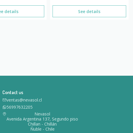
ee details
See details
Contact us
ventas@nevasol.cl
56997632205
Nevasol
Avenida Argentina 137, Segundo piso
Chillan - Chillán
Ñuble - Chile