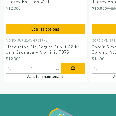
Jockey Bordado Wolf
Jockey Bor
$12.000
$10.000
$12.
Voir les options
MQ-FIX-PUP-22KN-GRIS
|
Fixe
CORD-5MM-SR-
Mosquetón Sin Seguro Puput 22 kN
Cordín 5 mm
para Escalada – Aluminio 7075
Cordino Ac
$12.900
$1.400
Quantité
Quantité
Acheter maintenant
A