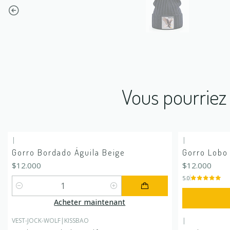
Vous pourriez 
|
|
Gorro Bordado Águila Beige
Gorro Lobo
$12.000
$12.000
5.0
Quantité
Acheter maintenant
VEST-JOCK-WOLF
|
KISSBAO
|
-17%
DÉSACTIV