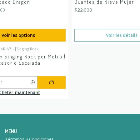
dado Dragon
Guantes de Nieve Mujer
$22.000
000
Voir les options
Voir les détails
NAR-AZU
|
Singing Rock
 Singing Rock por Metro |
cesorio Escalada
cheter maintenant
MENU
Términos y Condiciones