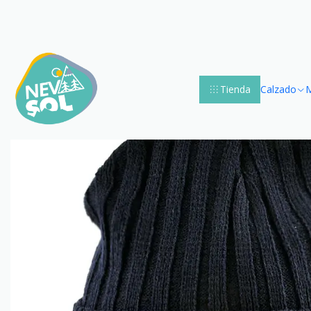
A
Tienda
Calzado
M