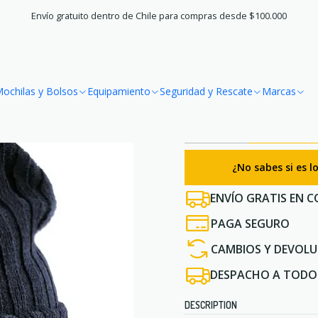
ccueil
Vestuario
Accesorios
Gorros
Gorro Bordado Águila Bla
Envío gratuito dentro de Chile para compras desde $100.000
|
Gorro Bordad
ochilas y Bolsos
Equipamiento
Seguridad y Rescate
Marcas
Ache
Quantité
¿No sabes si es 
ENVÍO GRATIS EN C
PAGA SEGURO
CAMBIOS Y DEVOLU
DESPACHO A TODO 
DESCRIPTION