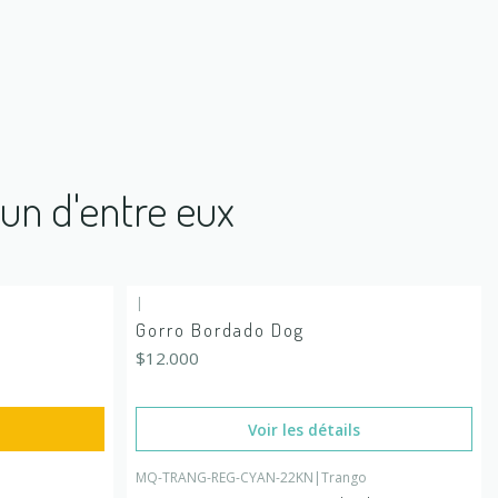
'un d'entre eux
|
En rupture de stock
Gorro Bordado Dog
$12.000
Voir les détails
MQ-TRANG-REG-CYAN-22KN
|
Trango