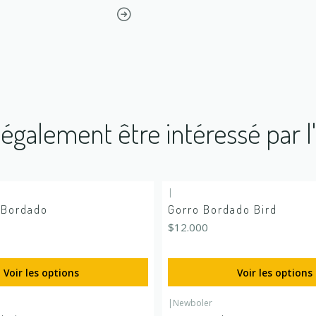
également être intéressé par l
|
 Bordado
Gorro Bordado Bird
$12.000
Voir les options
Voir les options
|
Newboler
É
En rupture de stock