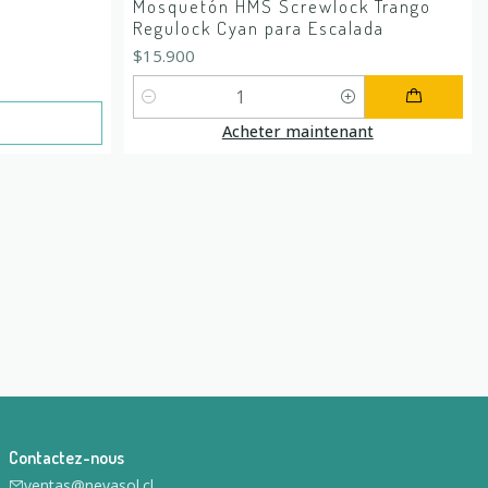
Mosquetón HMS Screwlock Trango
Regulock Cyan para Escalada
$15.900
Quantité
Acheter maintenant
Contactez-nous
ventas@nevasol.cl