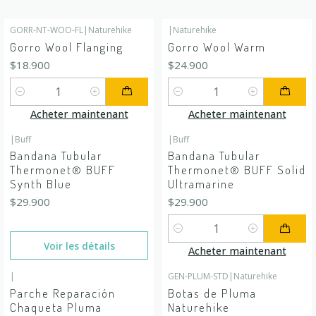
GORR-NT-WOO-FL
|
Naturehike
|
Naturehike
Gorro Wool Flanging
Gorro Wool Warm
$18.900
$24.900
Quantité
Quantité
Acheter maintenant
Acheter maintenant
|
Buff
|
Buff
En rupture de stock
Bandana Tubular
Bandana Tubular
Thermonet® BUFF
Thermonet® BUFF Solid
Synth Blue
Ultramarine
$29.900
$29.900
Quantité
Voir les détails
Acheter maintenant
|
GEN-PLUM-STD
|
Naturehike
-25%
DÉSACTIVÉ
Parche Reparación
Botas de Pluma
Chaqueta Pluma
Naturehike