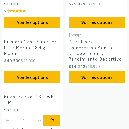
$10.000
$29.925
$39.900
5.0
Voir les options
Voir les options
|
|
Aonijie
-10%
DÉSACTIVÉ
-25%
DÉSACTIVÉ
Primera Capa Superior
Calcetines de
Lana Merino 180 g.
Compresión Aonijie |
Mujer
Recuperación y
Rendimiento Deportivo
$40.500
$45.000
$14.242
$18.990
Voir les options
Voir les options
|
Guantes Esquí 3M White
T M
$33.000
Quantité