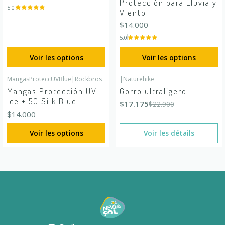
Protección para Lluvia y
5.0
Viento
$14.000
5.0
Voir les options
Voir les options
MangasProteccUVBlue
|
Rockbros
|
Naturehike
-25%
DÉSACTIVÉ
Mangas Protección UV
Gorro ultraligero
En rupture de stock
Ice + 50 Silk Blue
$17.175
$22.900
$14.000
Voir les options
Voir les détails