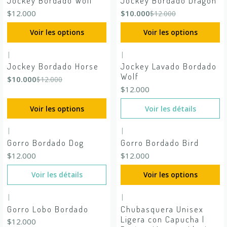
Jockey Bordado Wolf
Jockey Bordado Dragon
$12.000
$10.000
$12.000
Voir les options
Voir les options
|
|
-17%
DÉSACTIVÉ
En rupture de stock
Jockey Bordado Horse
Jockey Lavado Bordado
Wolf
$10.000
$12.000
$12.000
Voir les options
Voir les détails
|
|
En rupture de stock
Gorro Bordado Dog
Gorro Bordado Bird
$12.000
$12.000
Voir les détails
Voir les options
|
|
Gorro Lobo Bordado
Chubasquera Unisex
Ligera con Capucha |
$12.000