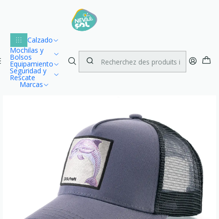
Lu
Envío gratuito dentro de Chile para compras desde $100.000
1
Accueil
Vestuario
Accesorios
Jockeys
Calzado
Jockey Bordado Dolphin
Mochilas y
Bolsos
Equipamiento
Seguridad y
Rescate
Marcas