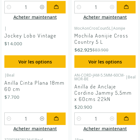
Quantité
Quantité
Acheter maintenant
Acheter maintenant
|
MocAonCrosCoun5L
|
Aonijie
-25%
DÉSACTIVÉ
Jockey Lobo Vintage
Mochila Aonijie Cross
Country 5 L
$14.000
$62.925
$83.900
Voir les options
Voir les options
|
Beal
AN-CORD-JAM-5.5MM-60CM-
|
Beal
MOR-BE
Anilla Cinta Plana 18mm
Anilla de Anclaje
60 cm
Cordino Jammy 5,5mm
$7.700
x 60cms 22kN
$20.900
Quantité
Quantité
Acheter maintenant
Acheter maintenant
3700288281364
|
Beal
|
Fixe