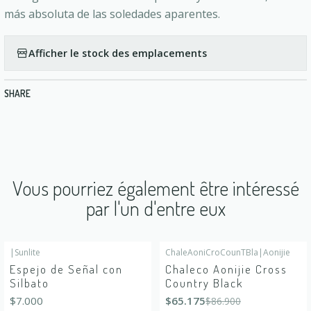
más absoluta de las soledades aparentes.
Afficher le stock des emplacements
SHARE
Vous pourriez également être intéressé
par l'un d'entre eux
|
Sunlite
ChaleAoniCroCounTBla
|
Aonijie
-25%
DÉSACTIVÉ
Espejo de Señal con
Chaleco Aonijie Cross
Silbato
Country Black
$7.000
$65.175
$86.900