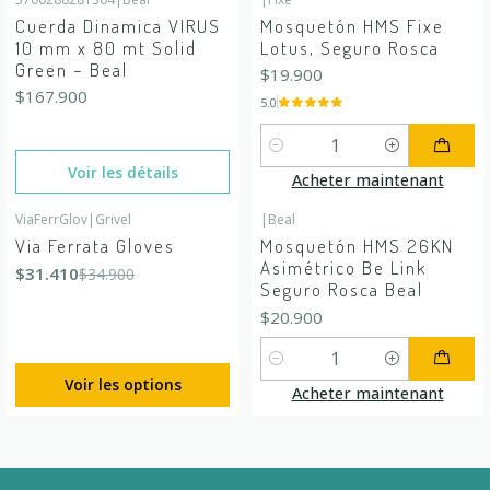
En rupture de stock
Cuerda Dinamica VIRUS
Mosquetón HMS Fixe
10 mm x 80 mt Solid
Lotus, Seguro Rosca
Green – Beal
$19.900
$167.900
5.0
Quantité
Voir les détails
Acheter maintenant
ViaFerrGlov
|
Grivel
|
Beal
-10%
DÉSACTIVÉ
Via Ferrata Gloves
Mosquetón HMS 26KN
Asimétrico Be Link
$31.410
$34.900
Seguro Rosca Beal
$20.900
Quantité
Voir les options
Acheter maintenant