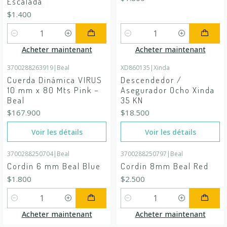
Escalada
$1.400
Quantité
Quantité
Acheter maintenant
Acheter maintenant
3700288263919
|
Beal
XD860135
|
Xinda
En rupture de stock
En rupture de stock
Cuerda Dinámica VIRUS
Descendedor /
10 mm x 80 Mts Pink –
Asegurador Ocho Xinda
Beal
35 KN
$167.900
$18.500
Voir les détails
Voir les détails
3700288250704
|
Beal
3700288250797
|
Beal
Cordín 6 mm Beal Blue
Cordín 8mm Beal Red
$1.800
$2.500
Quantité
Quantité
Acheter maintenant
Acheter maintenant