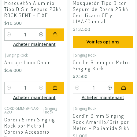
Mosquetón Aluminio
Mosquetón Tipo D con
Tipo D Sin Seguro 23kN
Seguro de Rosca 25 kN
ROCK BENT – FIXE
Certificado CE y
UIAA/Camnal
$10.500
$13.500
Quantité
Voir les options
Acheter maintenant
|
Singing Rock
|
Singing Rock
Anclaje Loop Chain
Cordín 8 mm por Metro
Singing Rock
$59.000
$2.500
Quantité
Quantité
Acheter maintenant
Acheter maintenant
CORD-5MM-SR-NAR-
Singing
|
Singing Rock
|
AZU
Rock
Cordín 6 mm Singing
Cordín 5 mm Singing
Rock Amarillo/Gris por
Rock por Metro |
Metro – Poliamida 9 kN
Cordino Accesorio
$1.800