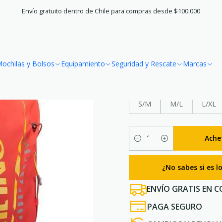
hilas y Bolsos
Bananos y Riñoneras
Mochila Aonijie Hydration V
Envío gratuito dentro de Chile para compras desde $100.000
|
Mochila Aoni
ochilas y Bolsos
Equipamiento
Seguridad y Rescate
Marcas
TALLA
S/M
M/L
L/XL
Ache
Quantité
¿No sabes si es 
ENVÍO GRATIS EN C
PAGA SEGURO