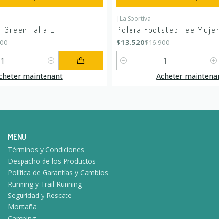
|
La Sportiva
É
-20%
DÉSACTIVÉ
 Green Talla L
Polera Footstep Tee Mujer
$13.520
900
$16.900
Quantité
cheter maintenant
Acheter maintena
MENU
Términos y Condiciones
Despacho de los Productos
Política de Garantías y Cambios
Running y Trail Running
Seguridad y Rescate
Montaña
Camping