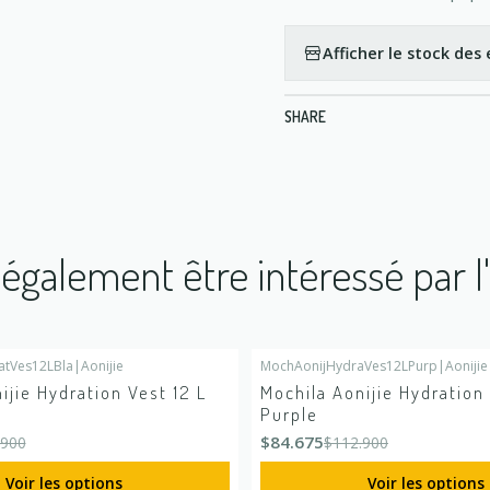
Afficher le stock de
SHARE
également être intéressé par l
atVes12LBla
|
Aonijie
MochAonijHydraVes12LPurp
|
Aonijie
É
-25%
DÉSACTIVÉ
ijie Hydration Vest 12 L
Mochila Aonijie Hydration 
Purple
$84.675
.900
$112.900
Voir les options
Voir les options