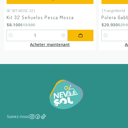
SE´-SET-MOSC-32
|
|
TrangoWorld
-40%
DÉSACTIVÉ
-30%
DÉSACTIV
Kit 32 Señuelos Pesca Mosca
Polera Gabb
$8.100
$20.930
$13.500
$29.
Quantité
Quantité
Acheter maintenant
A
Suivez-nous