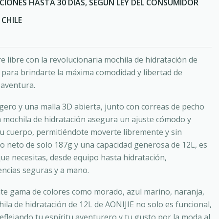
CIONES HASTA 30 DÍAS, SEGÚN LEY DEL CONSUMIDOR
CHILE
re libre con la revolucionaria mochila de hidratación de
 para brindarte la máxima comodidad y libertad de
 aventura.
igero y una malla 3D abierta, junto con correas de pecho
a mochila de hidratación asegura un ajuste cómodo y
tu cuerpo, permitiéndote moverte libremente y sin
so neto de solo 187g y una capacidad generosa de 12L, es
 que necesitas, desde equipo hasta hidratación,
ncias seguras y a mano.
nte gama de colores como morado, azul marino, naranja,
ila de hidratación de 12L de AONIJIE no solo es funcional,
reflejando tu espíritu aventurero y tu gusto por la moda al