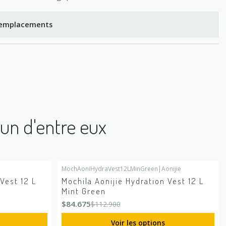
s emplacements
'un d'entre eux
MochAoniHydraVest12LMinGreen
|
Aonijie
-25%
DÉSACTIVÉ
Vest 12 L
Mochila Aonijie Hydration Vest 12 L
Mint Green
$84.675
$112.900
Voir les options