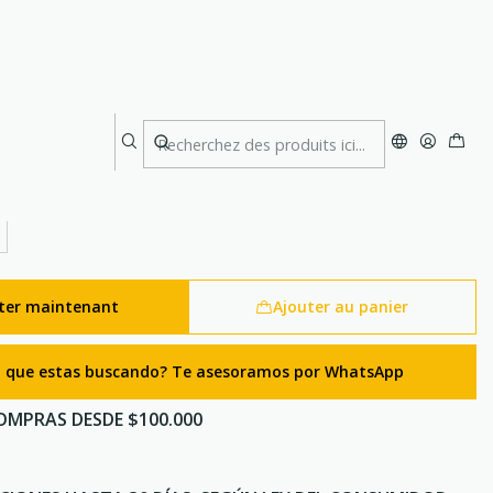
est 12 L Red
jie Hydration Vest 12 L Red
ter maintenant
Ajouter au panier
lo que estas buscando? Te asesoramos por WhatsApp
OMPRAS DESDE $100.000