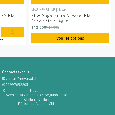
MAG-NEV-BL-IMP
|
Nevasol
-14%
DÉSACTIVÉ
 XS Black
NEW Magnesiero Nevasol Black
Repelente al Agua
$12.000
$14.000
Voir les options
nt
Contactez-nous
ventas@nevasol.cl
56997632205
Nevasol
Avenida Argentina 137, Segundo piso
Chillan - Chillán
Région de Ñuble - Chili