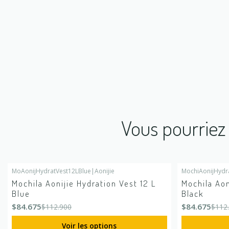
Vous pourriez 
MoAonijHydratVest12LBlue
|
Aonijie
MochiAonijHydr
-25%
DÉSACTIVÉ
-25%
DÉSACTIV
Mochila Aonijie Hydration Vest 12 L
Mochila Aon
Blue
Black
$84.675
$84.675
$112.900
$112
Voir les options