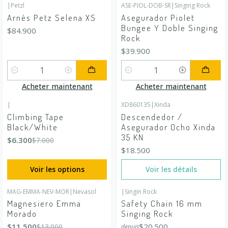
|
Petzl
ASE-PIOL-DOB-SR
|
Singing Rock
Arnés Petz Selena XS
Asegurador Piolet
Bungee Y Doble Singing
$84.900
Rock
$39.900
Quantité
Quantité
Acheter maintenant
Acheter maintenant
|
XD860135
|
Xinda
-10%
DÉSACTIVÉ
En rupture de stock
Climbing Tape
Descendedor /
Black/White
Asegurador Ocho Xinda
35 KN
$6.300
$7.000
$18.500
Voir les options
Voir les détails
MAG-EMMA-NEV-MOR
|
Nevasol
|
Singin Rock
-12%
DÉSACTIVÉ
Magnesiero Emma
Safety Chain 16 mm
Morado
Singing Rock
$11.500
$20.500
$13.000
depuis