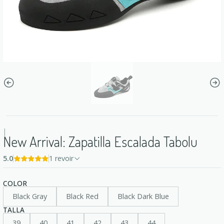
|
New Arrival: Zapatilla Escalada Tabolu
5.0
1 revoir
COLOR
Black Gray
Black Red
Black Dark Blue
TALLA
39
40
41
42
43
44