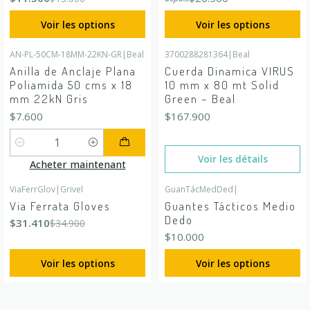
Voir les options
Voir les options
AN-PL-50CM-18MM-22KN-GR
|
Beal
3700288281364
|
Beal
En rupture de stock
Anilla de Anclaje Plana
Cuerda Dinamica VIRUS
Poliamida 50 cms x 18
10 mm x 80 mt Solid
mm 22kN Gris
Green – Beal
$7.600
$167.900
Quantité
Voir les détails
Acheter maintenant
ViaFerrGlov
|
Grivel
GuanTácMedDed
|
-10%
DÉSACTIVÉ
Via Ferrata Gloves
Guantes Tácticos Medio
Dedo
$31.410
$34.900
$10.000
Voir les options
Voir les options