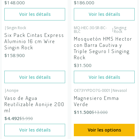
$148.000
$186.000
Voir les détails
Voir les détails
|
Singin Rock
MQ-HEC-30-SR-BC-
Singing
|
En rupture de stock
BLC
En rupture de stock
Rock
Six Pack Cintas Express
Mosquetón HMS Hector
Aluminio 16 cm Wire
con Barra Cautiva y
Singin Rock
Triple Seguro | Singing
$158.900
Rock
$31.500
Voir les détails
Voir les détails
|
Aonijie
OE73YYPDO7G-0001
|
Nevasol
-25%
DÉSACTIVÉ
-12%
DÉSACTIVÉ
Vaso de Agua
Magnesiero Emma
En rupture de stock
Reutilizable Aonijie 200
Verde
ml
$11.500
$13.000
$4.492
$5.990
Voir les détails
Voir les options