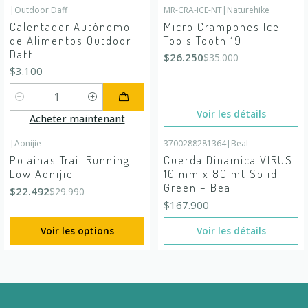
|
Outdoor Daff
MR-CRA-ICE-NT
|
Naturehike
-25%
DÉSACTIVÉ
Calentador Autónomo
Micro Crampones Ice
En rupture de stock
de Alimentos Outdoor
Tools Tooth 19
Daff
$26.250
$35.000
$3.100
Quantité
Voir les détails
Acheter maintenant
|
Aonijie
3700288281364
|
Beal
-25%
DÉSACTIVÉ
En rupture de stock
Polainas Trail Running
Cuerda Dinamica VIRUS
Low Aonijie
10 mm x 80 mt Solid
Green – Beal
$22.492
$29.990
$167.900
Voir les options
Voir les détails