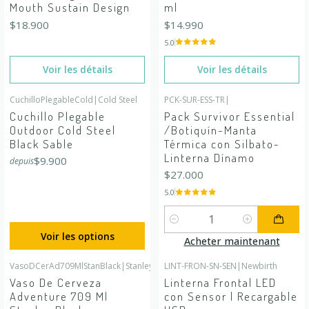
Mouth Sustain Design
ml
$18.900
$14.990
5.0
Voir les détails
Voir les détails
CuchilloPlegableCold
|
Cold Steel
PCK-SUR-ESS-TR
|
Cuchillo Plegable
Pack Survivor Essential
Outdoor Cold Steel
/Botiquín-Manta
Black Sable
Térmica con Silbato-
Linterna Dínamo
$9.900
depuis
$27.000
5.0
Quantité
Voir les options
Acheter maintenant
VasoDCerAd709MlStanBlack
|
Stanley
LINT-FRON-SN-SEN
|
Newbirth
En rupture de stock
Vaso De Cerveza
Linterna Frontal LED
Adventure 709 Ml
con Sensor | Recargable