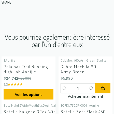
SHARE
Vous pourriez également être intéressé
par l'un d'entre eux
|
Aonijie
CubMochi60LArmGreen
|
Sunlite
-25%
DÉSACTIVÉ
Polainas Trail Running
Cubre Mochila 60L
High Lab Aonijie
Army Green
$24.742
$6.990
$32.990
5.0
Quantité
Voir les options
Acheter maintenant
BotelNalg32WideMouthSusDesi
|
Nalgene
SOFKU7320P-0001
|
Aonijie
En rupture de stock
En rupture de stock
Botella Nalgene 32oz Wide
Botella Soft Flask 450