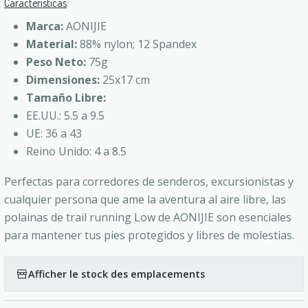
Características
:
Marca:
AONIJIE
Material:
88% nylon; 12 Spandex
Peso Neto:
75g
Dimensiones:
25x17 cm
Tamaño Libre:
EE.UU.: 5.5 a 9.5
UE: 36 a 43
Reino Unido: 4 a 8.5
Perfectas para corredores de senderos, excursionistas y
cualquier persona que ame la aventura al aire libre, las
polainas de trail running Low de AONIJIE son esenciales
para mantener tus pies protegidos y libres de molestias.
Afficher le stock des emplacements