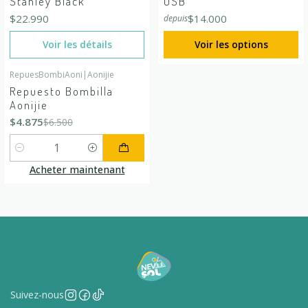
Stanley Black
USB
$22.990
$14.000
depuis
Voir les détails
Voir les options
RepuesBombiAoni
|
Aonijie
-25%
DÉSACTIVÉ
Repuesto Bombilla
Aonijie
$4.875
$6.500
Quantité
Acheter maintenant
Suivez-nous