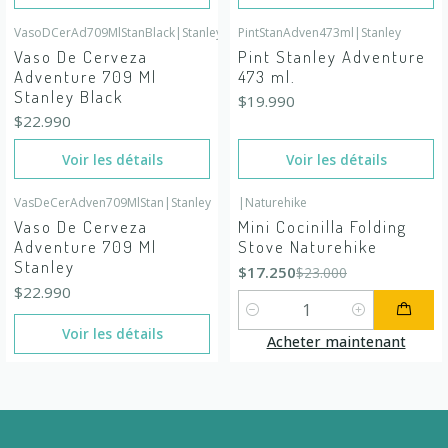
VasoDCerAd709MlStanBlack
|
Stanley
PintStanAdven473ml
|
Stanley
En rupture de stock
En rupture de stock
Vaso De Cerveza
Pint Stanley Adventure
Adventure 709 Ml
473 ml.
Stanley Black
$19.990
$22.990
Voir les détails
Voir les détails
VasDeCerAdven709MlStan
|
Stanley
|
Naturehike
-25%
DÉSACTIVÉ
En rupture de stock
Vaso De Cerveza
Mini Cocinilla Folding
Adventure 709 Ml
Stove Naturehike
Stanley
$17.250
$23.000
$22.990
Quantité
Voir les détails
Acheter maintenant