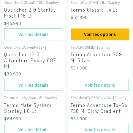
Quencher2.0Stanl1.18Lt
|
Stanley
TermoClasSTAN1.4Lt
|
Stanley
En rupture de stock
Quencher 2.0 Stanley
Termo Classic 1.4 Lt
Frost 1.18 Lt
$52.990
$46.990
Voir les détails
Voir les options
QuenCH2.0AdvenPe887
|
TerAdv739MlSil
|
Stanley
En rupture de stock
En rupture de stock
Quencher H2.0
Termo Adventure 739
Adventure Peony 887
Ml Silver
ML
$31.900
$39.990
Voir les détails
Voir les détails
TermoMateSysStan1.6L
|
Stanley
TerAdvenTo750GlowGra
|
Stanley
En rupture de stock
En rupture de stock
Termo Mate System
Termo Adventure To-Go
Stanley 1.6 Lt
750 Ml Glow Gradient
$64.990
$34.900
Voir les détails
Voir les détails