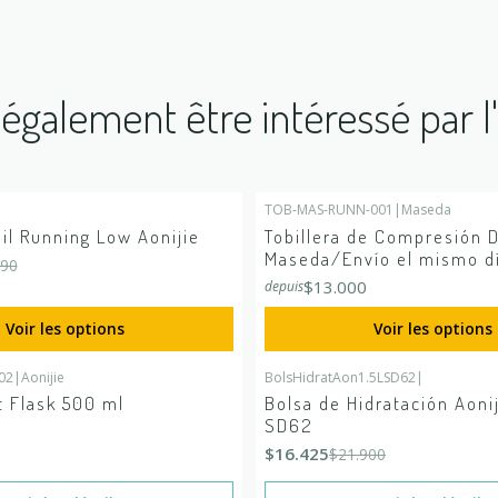
également être intéressé par l
TOB-MAS-RUNN-001
|
Maseda
É
ail Running Low Aonijie
Tobillera de Compresión D
Maseda/Envío el mismo d
990
$13.000
depuis
Voir les options
Voir les options
02
|
Aonijie
BolsHidratAon1.5LSD62
|
-25%
DÉSACTIVÉ
 stock
t Flask 500 ml
Bolsa de Hidratación Aonij
En rupture de stock
SD62
$16.425
$21.900