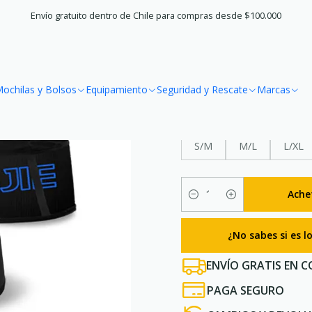
chilas y Bolsos
Bananos y Riñoneras
Riñonera Free Belt Pro V2 A
Envío gratuito dentro de Chile para compras desde $100.000
|
Riñonera Fre
ochilas y Bolsos
Equipamiento
Seguridad y Rescate
Marcas
TALLA
S/M
M/L
L/XL
Ache
Quantité
¿No sabes si es 
ENVÍO GRATIS EN C
PAGA SEGURO