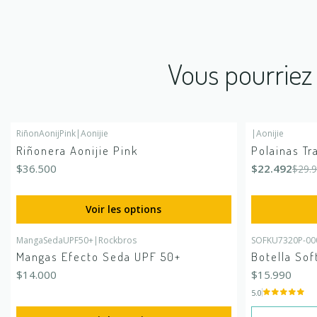
Vous pourriez 
RiñonAonijPink
|
Aonijie
|
Aonijie
-25%
DÉSACTIV
Riñonera Aonijie Pink
Polainas Tr
$36.500
$22.492
$29.
Voir les options
MangaSedaUPF50+
|
Rockbros
SOFKU7320P-00
En rupture de
Mangas Efecto Seda UPF 50+
Botella Sof
$14.000
$15.990
5.0