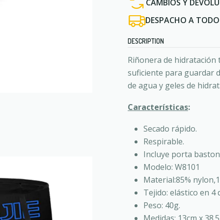
CAMBIOS Y DEVOLU
DESPACHO A TODO 
DESCRIPTION
Riñonera de hidratación t
suficiente para guardar d
de agua y geles de hidrat
Características
:
Secado rápido.
Respirable.
Incluye porta baston
Modelo: W8101
Material:85% nylon,
Tejido: elástico en 4 
Peso: 40g.
Medidas: 13cm x 38.5