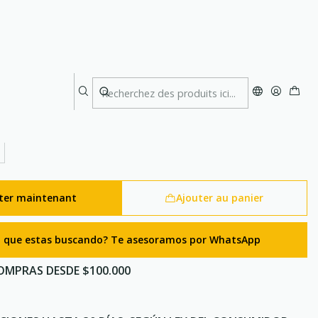
onijie Black
e Belt Pro V2 Aonijie Black
ter maintenant
Ajouter au panier
lo que estas buscando? Te asesoramos por WhatsApp
OMPRAS DESDE $100.000