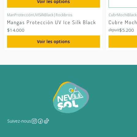
Voir les options
ManProtecciónUVISilkBlack
|
Rockbros
CubrMochiBlackR
Mangas Protección UV Ice Silk Black
Cubre Mochi
$14.000
$5.200
depuis
Voir les options
Suivez-nous