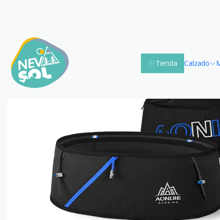
Accueil
Mo
Tienda
Calzado
M