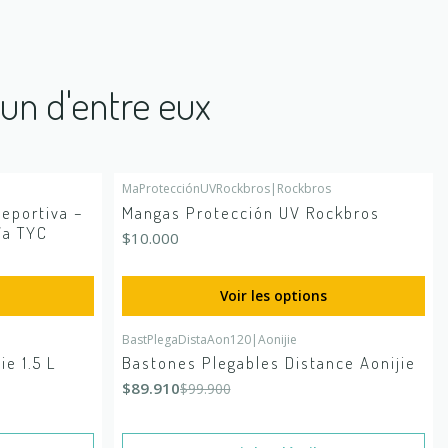
'un d'entre eux
MaProtecciónUVRockbros
|
Rockbros
eportiva –
Mangas Protección UV Rockbros
ía TYC
$10.000
Voir les options
BastPlegaDistaAon120
|
Aonijie
-10%
DÉSACTIVÉ
ie 1.5 L
Bastones Plegables Distance Aonijie
En rupture de stock
$89.910
$99.900