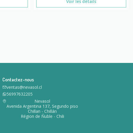
Voir les détails
Contactez-nous
ventas@nevasol.cl
56997632205
Nevasol
Avenida Argentina 137, Segundo piso
Chillan - Chillán
Région de Ñuble - Chili