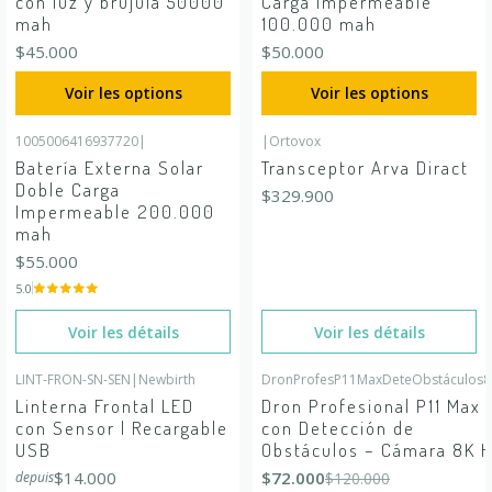
con luz y brújula 50000
Carga Impermeable
mah
100.000 mah
$45.000
$50.000
Voir les options
Voir les options
1005006416937720
|
|
Ortovox
En rupture de stock
En rupture de stock
Batería Externa Solar
Transceptor Arva Diract
Doble Carga
$329.900
Impermeable 200.000
mah
$55.000
5.0
Voir les détails
Voir les détails
LINT-FRON-SN-SEN
|
Newbirth
DronProfesP11MaxDeteObstáculos8
-40%
DÉSACTIVÉ
Linterna Frontal LED
Dron Profesional P11 Max
con Sensor | Recargable
con Detección de
USB
Obstáculos – Cámara 8K 
$14.000
$72.000
$120.000
depuis