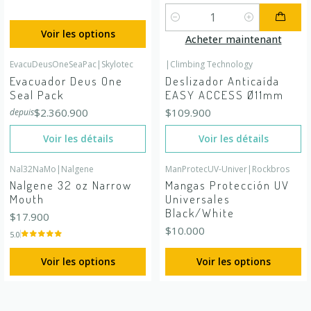
Quantité
Voir les options
Acheter maintenant
EvacuDeusOneSeaPac
|
Skylotec
|
Climbing Technology
En rupture de stock
En rupture de stock
Evacuador Deus One
Deslizador Anticaída
Seal Pack
EASY ACCESS Ø11mm
$2.360.900
$109.900
depuis
Voir les détails
Voir les détails
Nal32NaMo
|
Nalgene
ManProtecUV-Univer
|
Rockbros
Nalgene 32 oz Narrow
Mangas Protección UV
Mouth
Universales
Black/White
$17.900
$10.000
5.0
Voir les options
Voir les options