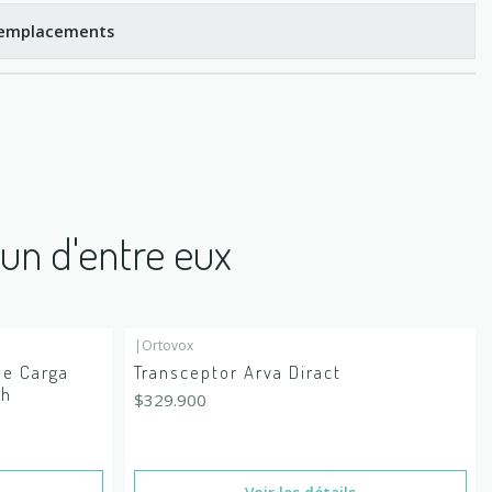
s emplacements
'un d'entre eux
|
Ortovox
En rupture de stock
le Carga
Transceptor Arva Diract
ah
$329.900