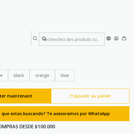
ble 100.000 mah
Solar Doble Carga
e 100.000 mah
ow
black
orange
blue
ter maintenant
Ajouter au panier
lo que estas buscando? Te asesoramos por WhatsApp
OMPRAS DESDE $100.000