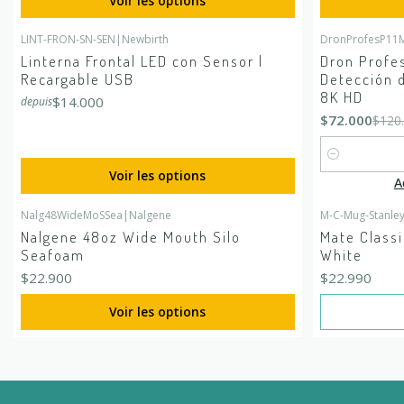
Voir les options
LINT-FRON-SN-SEN
|
Newbirth
DronProfesP11
-40%
DÉSACTIV
Linterna Frontal LED con Sensor |
Dron Profes
Recargable USB
Detección 
8K HD
$14.000
depuis
$72.000
$120
Quantité
Voir les options
A
Nalg48WideMoSSea
|
Nalgene
M-C-Mug-Stanle
En rupture de
Nalgene 48oz Wide Mouth Silo
Mate Class
Seafoam
White
$22.900
$22.990
Voir les options