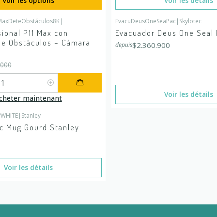
Voir les options
Voir les détails
MaxDeteObstáculos8K
|
EvacuDeusOneSeaPac
|
Skylotec
É
En rupture de stock
ional P11 Max con
Evacuador Deus One Seal
de Obstáculos – Cámara
$2.360.900
depuis
.000
Voir les détails
cheter maintenant
yWHITE
|
Stanley
 stock
ic Mug Gourd Stanley
Voir les détails