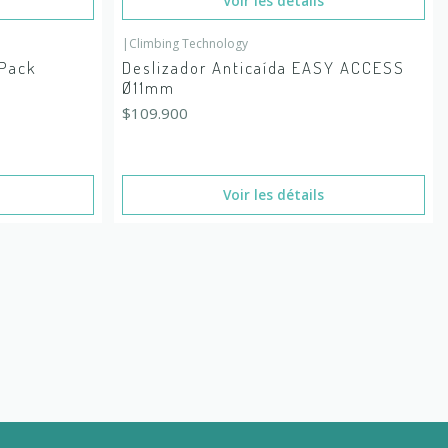
Voir les détails
|
Climbing Technology
En rupture de stock
 Pack
Deslizador Anticaída EASY ACCESS
Ø11mm
$109.900
Voir les détails