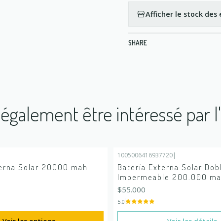
Afficher le stock de
SHARE
également être intéressé par l
1005006416937720
|
En rupture de stock
terna Solar 20000 mah
Batería Externa Solar Dob
Impermeable 200.000 m
$55.000
5.0