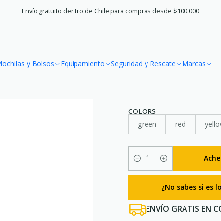
ad y Rescate
Accesorios
Power Bank Solar Doble Carga Impermea
Envío gratuito dentro de Chile para compras desde $100.000
|
Power Bank 
ochilas y Bolsos
Equipamiento
Seguridad y Rescate
Marcas
Impermeabl
COLORS
green
red
yell
Ache
Quantité
¿No sabes si es 
ENVÍO GRATIS EN C