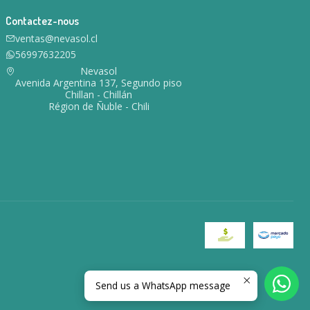
Contactez-nous
ventas@nevasol.cl
56997632205
Nevasol
Avenida Argentina 137, Segundo piso
Chillan - Chillán
Région de Ñuble - Chili
Send us a WhatsApp message