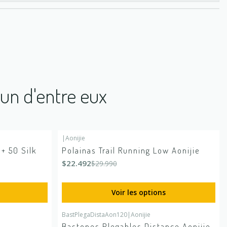
'un d'entre eux
|
Aonijie
-25%
DÉSACTIVÉ
+ 50 Silk
Polainas Trail Running Low Aonijie
$22.492
$29.990
Voir les options
BastPlegaDistaAon120
|
Aonijie
-10%
DÉSACTIVÉ
Bastones Plegables Distance Aonijie