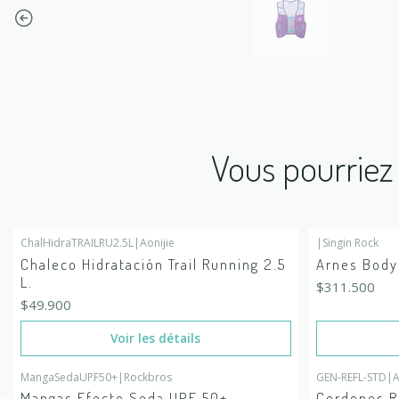
Vous pourriez 
ChalHidraTRAILRU2.5L
|
Aonijie
|
Singin Rock
En rupture de stock
En rupture de
Chaleco Hidratación Trail Running 2.5
Arnes Body
L.
$311.500
$49.900
Voir les détails
MangaSedaUPF50+
|
Rockbros
GEN-REFL-STD
|
A
Mangas Efecto Seda UPF 50+
Cordones R