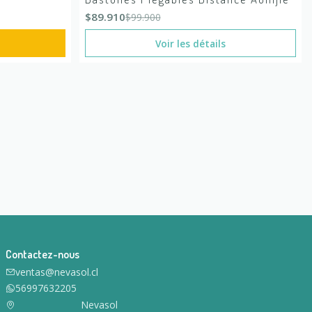
En rupture de stock
$89.910
$99.900
Voir les détails
Contactez-nous
ventas@nevasol.cl
56997632205
Nevasol