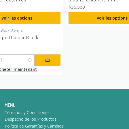
$36.500
Voir les options
Voir les options
Black
|
Aonijie
jie Unisex Black
cheter maintenant
MENU
Términos y Condiciones
Despacho de los Productos
Política de Garantías y Cambios