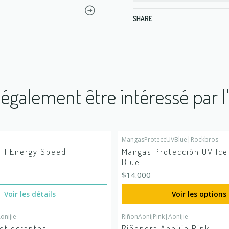
SHARE
également être intéressé par l
MangasProteccUVBlue
|
Rockbros
 stock
 II Energy Speed
Mangas Protección UV Ice 
Blue
$14.000
Voir les détails
Voir les options
onijie
RiñonAonijPink
|
Aonijie
eflectantes
Riñonera Aonijie Pink