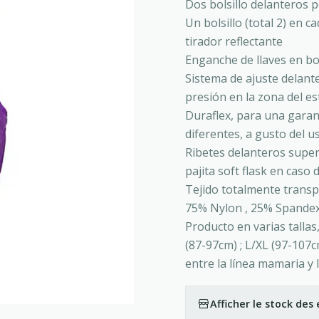
Dos bolsillo delanteros 
Un bolsillo (total 2) en 
tirador reflectante
Enganche de llaves en bol
Sistema de ajuste delante
presión en la zona del e
Duraflex, para una garant
diferentes, a gusto del u
Ribetes delanteros superi
pajita soft flask en caso 
Tejido totalmente transp
75% Nylon , 25% Spande
Producto en varias talla
(87-97cm) ; L/XL (97-107
entre la línea mamaria y l
Afficher le stock de