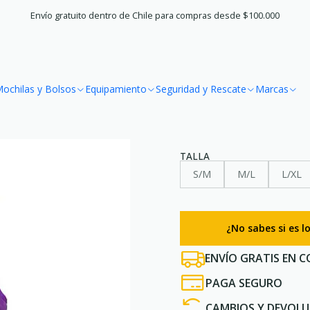
 Trail Running
Chalecos y Mochilas
Chaleco Hidratación Trail Run
Envío gratuito dentro de Chile para compras desde $100.000
|
Chaleco Hidra
ochilas y Bolsos
Equipamiento
Seguridad y Rescate
Marcas
Purple
TALLA
S/M
M/L
L/XL
¿No sabes si es 
ENVÍO GRATIS EN C
PAGA SEGURO
CAMBIOS Y DEVOLU