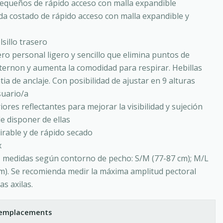
pequeños de rápido acceso con malla expandible
cada costado de rápido acceso con malla expandible y
sillo trasero
ro personal ligero y sencillo que elimina puntos de
sternon y aumenta la comodidad para respirar. Hebillas
ia de anclaje. Con posibilidad de ajustar en 9 alturas
suario/a
ores reflectantes para mejorar la visibilidad y sujeción
de disponer de ellas
irable y de rápido secado
x
s, medidas según contorno de pecho: S/M (77-87 cm); M/L
cm). Se recomienda medir la máxima amplitud pectoral
as axilas.
s emplacements