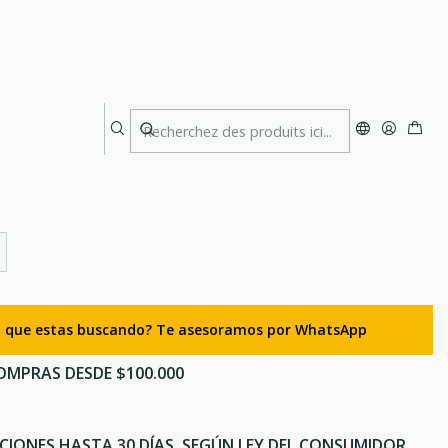
ning 2.5 L. Purple
tación Trail Running 2.5 L.
lo que estas buscando? Te asesoramos por WhatsApp
OMPRAS DESDE $100.000
CIONES HASTA 30 DÍAS, SEGÚN LEY DEL CONSUMIDOR