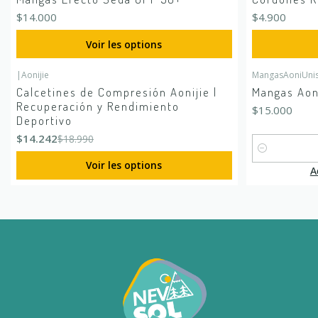
$14.000
$4.900
Voir les options
|
Aonijie
MangasAoniUnis
-25%
DÉSACTIVÉ
Calcetines de Compresión Aonijie |
Mangas Aoni
Recuperación y Rendimiento
$15.000
Deportivo
$14.242
$18.990
Quantité
Voir les options
A