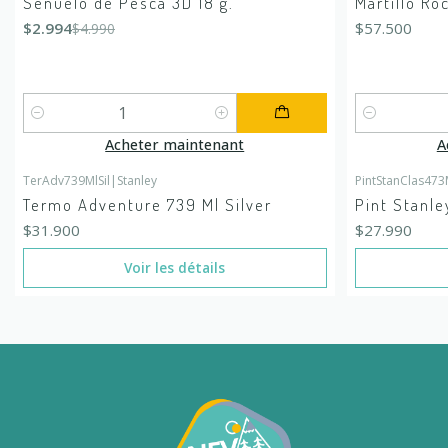
Señuelo de Pesca 3D 18 g.
Martillo R
$2.994
$57.500
$4.990
Quantité
Quantité
Acheter maintenant
A
TerAdv739MlSil
|
Stanley
PintStanClas473
En rupture de stock
En rupture de
Termo Adventure 739 Ml Silver
Pint Stanle
$31.900
$27.990
Voir les détails