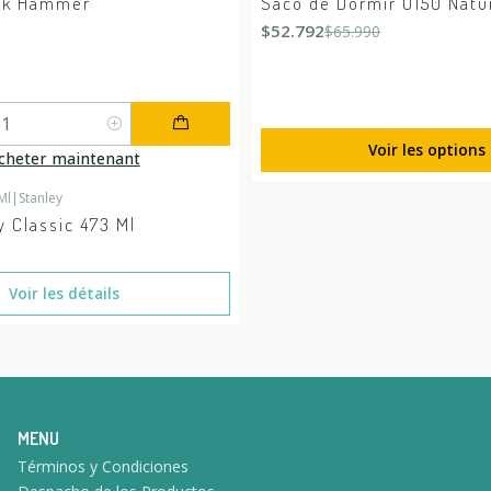
ock Hammer
Saco de Dormir U150 Natu
$52.792
$65.990
Voir les options
cheter maintenant
Ml
|
Stanley
 stock
y Classic 473 Ml
Voir les détails
MENU
Términos y Condiciones