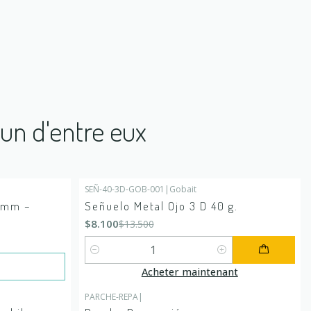
'un d'entre eux
SEÑ-40-3D-GOB-001
|
Gobait
-40%
DÉSACTIVÉ
1mm –
Señuelo Metal Ojo 3 D 40 g.
$8.100
$13.500
Quantité
Acheter maintenant
PARCHE-REPA
|