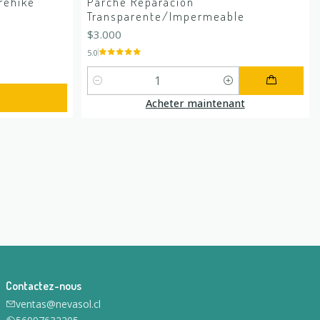
rehike
Parche Reparación
Transparente/Impermeable
$3.000
5.0
Quantité
Acheter maintenant
Contactez-nous
ventas@nevasol.cl