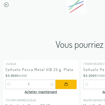
Vous pourriez 
|
Gobait
735061652692
|
-40%
DÉSACTIVÉ
-40%
DÉSACTIV
Señuelo Pesca Metal VIB 25 g. Plata
Señuelo Pes
$3.900
$3.300
$6.500
$5.500
Quantité
Quantité
Acheter maintenant
A
731266144098
|
Gobait
MartRockHam
|
S
-40%
DÉSACTIVÉ