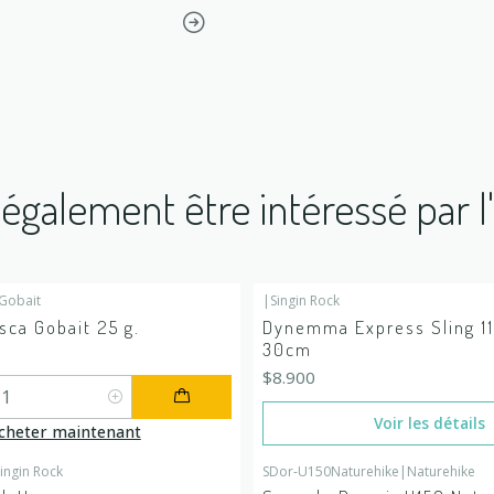
également être intéressé par l
Gobait
|
Singin Rock
É
En rupture de stock
ca Gobait 25 g.
Dynemma Express Sling 1
30cm
$8.900
Voir les détails
cheter maintenant
ingin Rock
SDor-U150Naturehike
|
Naturehike
-20%
DÉSACTIVÉ