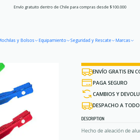
Accueil
Marcas
Naturehike
Estacas Alloy Naturehike
Envío gratuito dentro de Chile para compras desde $100.000
|
Estacas Allo
ochilas y Bolsos
Equipamiento
Seguridad y Rescate
Marcas
¿No sabes si es 
ENVÍO GRATIS EN C
PAGA SEGURO
CAMBIOS Y DEVOLU
DESPACHO A TODO 
DESCRIPTION
Hecho de aleación de alum