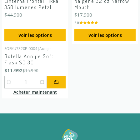
Linterna Frontal Tikka
Nalgene 32 oz Narrow
350 lumenes Petzl
Mouth
$44.900
$17.900
5.0
Voir les options
Voir les options
SOFKU7320P-0004
|
Aonijie
-25%
DÉSACTIVÉ
Botella Aonijie Soft
Flask SD 30
$11.992
$15.990
Quantité
Acheter maintenant