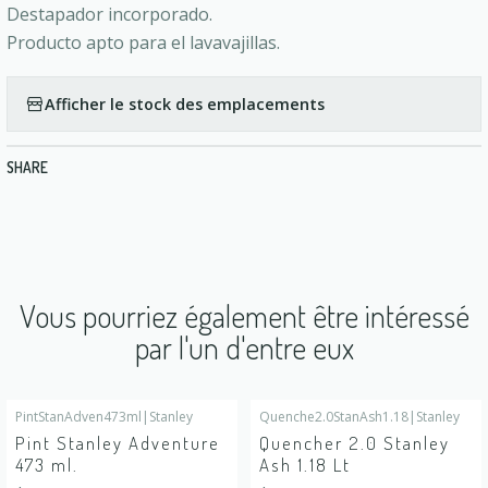
Destapador incorporado.
Producto apto para el lavavajillas.
Afficher le stock des emplacements
SHARE
Vous pourriez également être intéressé
par l'un d'entre eux
PintStanAdven473ml
|
Stanley
Quenche2.0StanAsh1.18
|
Stanley
En rupture de stock
En rupture de stock
Pint Stanley Adventure
Quencher 2.0 Stanley
473 ml.
Ash 1.18 Lt