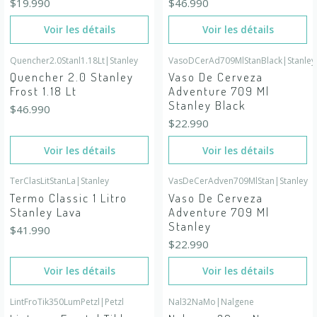
$19.990
$46.990
Voir les détails
Voir les détails
Quencher2.0Stanl1.18Lt
|
Stanley
VasoDCerAd709MlStanBlack
|
Stanley
En rupture de stock
En rupture de stock
Quencher 2.0 Stanley
Vaso De Cerveza
Frost 1.18 Lt
Adventure 709 Ml
Stanley Black
$46.990
$22.990
Voir les détails
Voir les détails
TerClasLitStanLa
|
Stanley
VasDeCerAdven709MlStan
|
Stanley
En rupture de stock
En rupture de stock
Termo Classic 1 Litro
Vaso De Cerveza
Stanley Lava
Adventure 709 Ml
Stanley
$41.990
$22.990
Voir les détails
Voir les détails
LintFroTik350LumPetzl
|
Petzl
Nal32NaMo
|
Nalgene