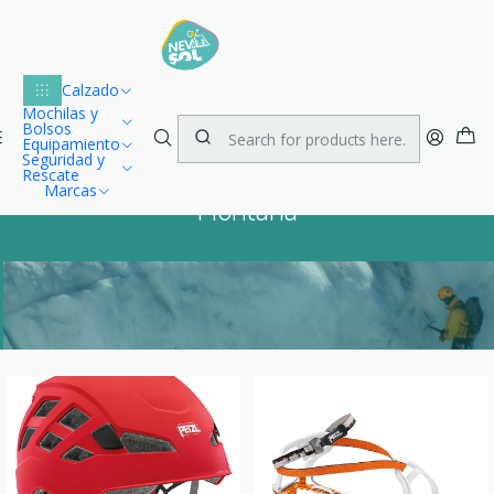
Lu
Envío gratuito dentro de Chile para compras desde $100.000
1
Home
Montaña
Calzado
Mochilas y
Bolsos
Equipamiento
Seguridad y
Rescate
Marcas
Montaña