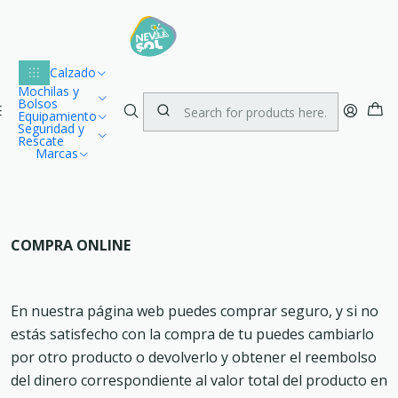
Lu
Envío gratuito dentro de Chile para compras desde $100.000
1
Home
Política de Garantías y Cambios
Calzado
Mochilas y
Bolsos
Equipamiento
Política de Garantías y Cambios
Seguridad y
Rescate
Marcas
COMPRA ONLINE
En nuestra página web puedes comprar seguro, y si no
estás satisfecho con la compra de tu puedes cambiarlo
por otro producto o devolverlo y obtener el reembolso
del dinero correspondiente al valor total del producto en