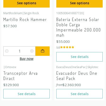
See options
See options
MartRockHam
|
Singin Rock
1005006416937720
|
Out of stock
Martillo Rock Hammer
Batería Externa Solar
Doble Carga
$57.500
Impermeable 200.000
mah
$55.000
5.0
Quantity
See details
Buy now
|
Ortovox
EvacuDeusOneSeaPac
|
Skylotec
Out of stock
Out of stock
Transceptor Arva
Evacuador Deus One
Diract
Seal Pack
$329.900
$2.360.900
from
See details
See details