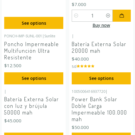
$7.000
Quantity
See options
Buy now
PONCH-IMP-SUNL-001
|
Sunlite
|
Poncho Impermeable
Batería Externa Solar
Multifunción Ultra
20000 mah
Resistente
$40.000
$12.500
5.0
See options
See options
|
1005006416937720
|
Batería Externa Solar
Power Bank Solar
con luz y brújula
Doble Carga
50000 mah
Impermeable 100.000
mah
$45.000
$50.000