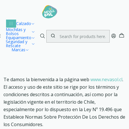
Lu
Envío gratuito dentro de Chile para compras desde $100.000
1
Home
Términos y Condiciones
Calzado
Mochilas y
Bolsos
Equipamiento
Términos y Condiciones
Seguridad y
Rescate
Marcas
Te damos la bienvenida a la página web
www.nevasol.cl
.
El acceso y uso de este sitio se rige por los términos y
condiciones descritos a continuación, así como por la
legislación vigente en el territorio de Chile,
especialmente por lo dispuesto en la Ley Nº 19.496 que
Establece Normas Sobre Protección De Los Derechos de
los Consumidores.