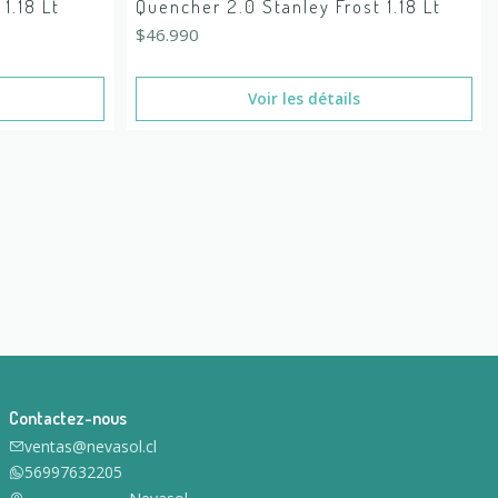
1.18 Lt
Quencher 2.0 Stanley Frost 1.18 Lt
$46.990
Voir les détails
Contactez-nous
ventas@nevasol.cl
56997632205