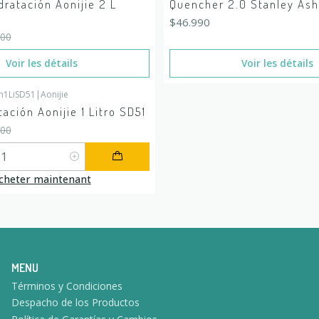
dratación Aonijie 2 L
Quencher 2.0 Stanley Ash 
 stock
$46.990
900
Voir les détails
Voir les détails
n1LiSD51
|
Aonijie
É
tación Aonijie 1 Litro SD51
500
cheter maintenant
MENU
Términos y Condiciones
Despacho de los Productos