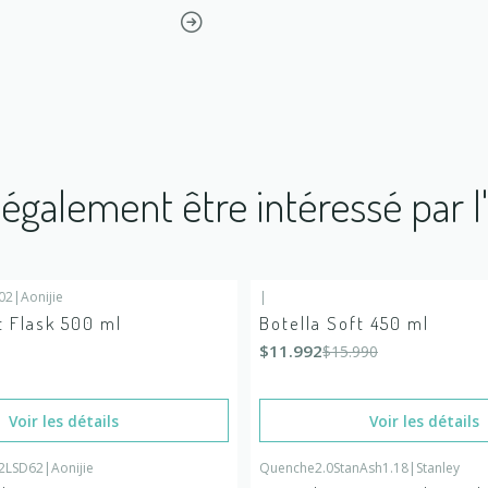
également être intéressé par l
02
|
Aonijie
|
-25%
DÉSACTIVÉ
 stock
t Flask 500 ml
Botella Soft 450 ml
En rupture de stock
$11.992
$15.990
Voir les détails
Voir les détails
2LSD62
|
Aonijie
Quenche2.0StanAsh1.18
|
Stanley
É
En rupture de stock