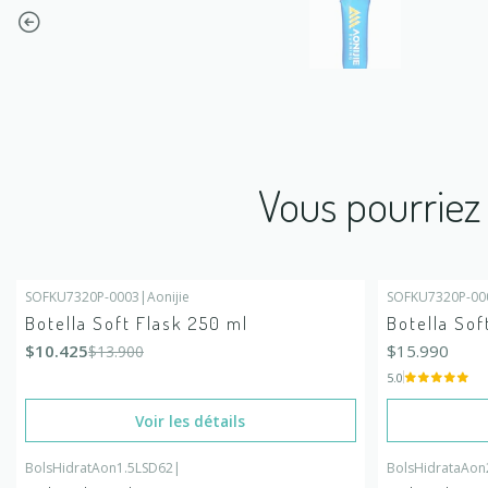
Vous pourriez 
SOFKU7320P-0003
|
Aonijie
SOFKU7320P-00
-25%
DÉSACTIVÉ
En rupture de
Botella Soft Flask 250 ml
Botella Sof
En rupture de stock
$10.425
$15.990
$13.900
5.0
Voir les détails
BolsHidratAon1.5LSD62
|
BolsHidrataAon
-25%
DÉSACTIVÉ
-25%
DÉSACTIV