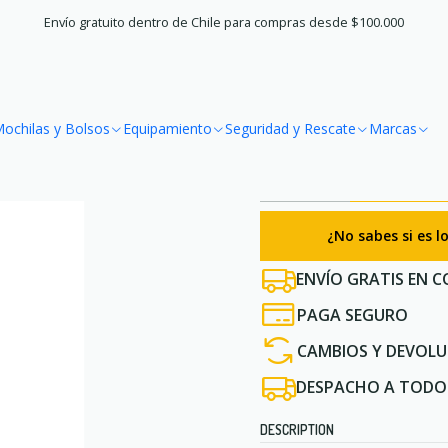
Equipamiento
Hidratación
Botellas Soft
Botella Aonijie Soft Fla
Envío gratuito dentro de Chile para compras desde $100.000
|
Botella Aonij
ochilas y Bolsos
Equipamiento
Seguridad y Rescate
Marcas
Ache
Quantité
¿No sabes si es 
ENVÍO GRATIS EN C
PAGA SEGURO
CAMBIOS Y DEVOLU
DESPACHO A TODO 
DESCRIPTION