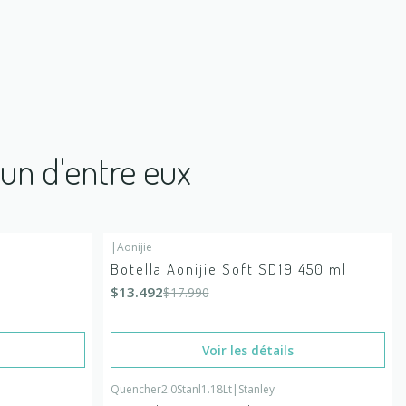
'un d'entre eux
|
Aonijie
-25%
DÉSACTIVÉ
Botella Aonijie Soft SD19 450 ml
En rupture de stock
$13.492
$17.990
Voir les détails
Quencher2.0Stanl1.18Lt
|
Stanley
En rupture de stock