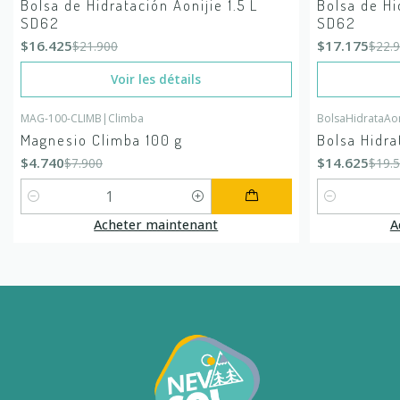
Bolsa de Hidratación Aonijie 1.5 L
Bolsa de Hi
En rupture de stock
En rupture de
SD62
SD62
$16.425
$17.175
$21.900
$22.
Voir les détails
MAG-100-CLIMB
|
Climba
BolsaHidrataAo
-40%
DÉSACTIVÉ
-25%
DÉSACTIV
Magnesio Climba 100 g
Bolsa Hidra
$4.740
$14.625
$7.900
$19.
Quantité
Quantité
Acheter maintenant
A