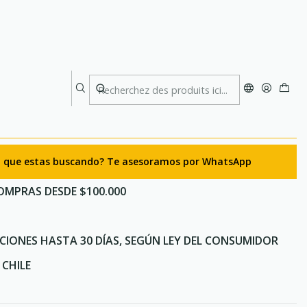
sk 259 ml
ie Soft Flask 259 ml
ter maintenant
Ajouter au panier
lo que estas buscando? Te asesoramos por WhatsApp
OMPRAS DESDE $100.000
CIONES HASTA 30 DÍAS, SEGÚN LEY DEL CONSUMIDOR
CHILE