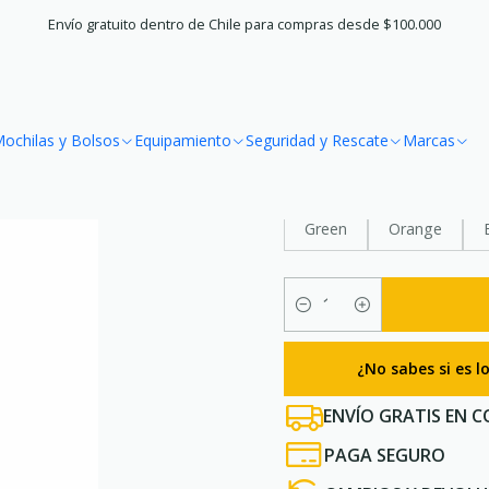
Home
Trekking
Bastones
Bastones de Trekking First Trail
Envío gratuito dentro de Chile para compras desde $100.000
|
Bastones de T
ochilas y Bolsos
Equipamiento
Seguridad y Rescate
Marcas
COLOR
Green
Orange
Quantity
¿No sabes si es 
ENVÍO GRATIS EN C
PAGA SEGURO