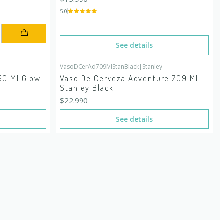
5.0
See details
VasoDCerAd709MlStanBlack
|
Stanley
Out of stock
50 Ml Glow
Vaso De Cerveza Adventure 709 Ml
Stanley Black
$22.990
See details