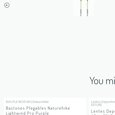
You mi
BAS-PLE-MOR-NH
|
Naturehike
Lentes Deport
-25%
OFF
EXTURE
Bastones Plegables Naturehike
Lentes Dep
Lightwind Pro Purple