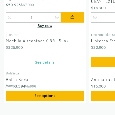
GRAY TEXT
$50.925
$67.900
$16.900
Quantity
Quantity
Buy now
|
Deuter
LintFronTikk30
Out of stock
Mochila Aircontact X 80+15 Ink
Linterna Fr
$326.900
$32.900
See details
BolsSeca
|
|
-40%
OFF
Bolsa Seca
Antiparras
$3.594
$15.000
$5.990
from
See options