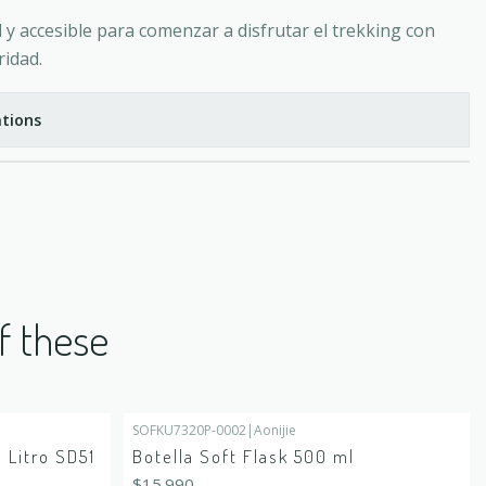
 y accesible para comenzar a disfrutar el trekking con
ridad.
tions
f these
SOFKU7320P-0002
|
Aonijie
Out of stock
1 Litro SD51
Botella Soft Flask 500 ml
$15.990