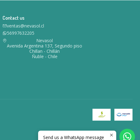
Contact us
ventas@nevasol.cl
56997632205
Nevasol
Avenida Argentina 137, Segundo piso
Chillan - Chillán
Ñuble - Chile
Send us a WhatsApp message