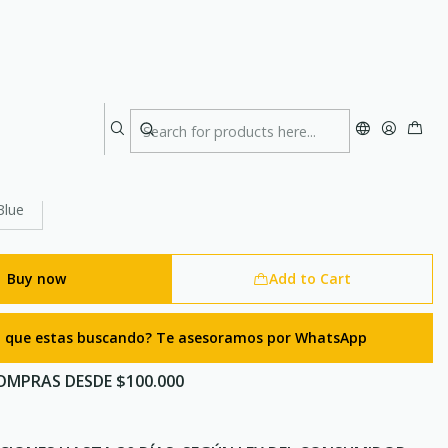
rekking First Trail
Blue
Buy now
Add to Cart
lo que estas buscando? Te asesoramos por WhatsApp
OMPRAS DESDE $100.000