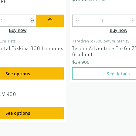
URE
Quantity
Buy now
Buy now
0Lum
|
Petzl
TerAdvenTo750GlowGra
|
Stanley
Out of stock
ontal Tikkina 300 Lumenes
Termo Adventure To-Go 7
Gradient
$34.900
See options
See details
 UV 400
See options