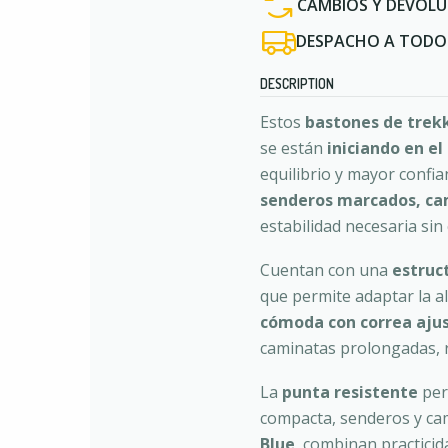
CAMBIOS Y DEVOLU
DESPACHO A TODO 
DESCRIPTION
Estos
bastones de trekk
se están
iniciando en e
equilibrio y mayor confia
senderos marcados, cam
estabilidad necesaria sin
Cuentan con una
estruct
que permite adaptar la al
cómoda con correa aju
caminatas prolongadas, r
La
punta resistente
per
compacta, senderos y ca
Blue
, combinan practici