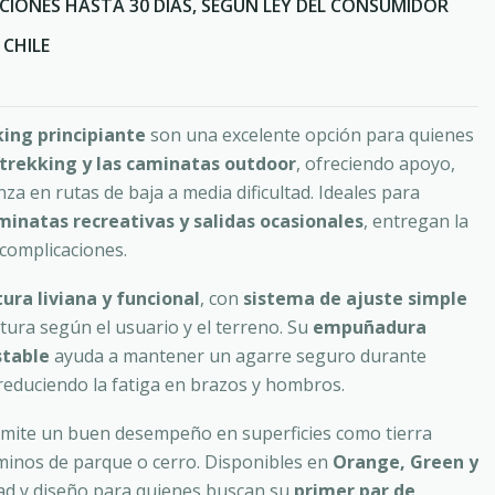
CIONES HASTA 30 DÍAS, SEGÚN LEY DEL CONSUMIDOR
CHILE
ing principiante
son una excelente opción para quienes
l trekking y las caminatas outdoor
, ofreciendo apoyo,
nza en rutas de baja a media dificultad. Ideales para
inatas recreativas y salidas ocasionales
, entregan la
 complicaciones.
ura liviana y funcional
, con
sistema de ajuste simple
tura según el usuario y el terreno. Su
empuñadura
stable
ayuda a mantener un agarre seguro durante
educiendo la fatiga en brazos y hombros.
mite un buen desempeño en superficies como tierra
minos de parque o cerro. Disponibles en
Orange, Green y
dad y diseño para quienes buscan su
primer par de