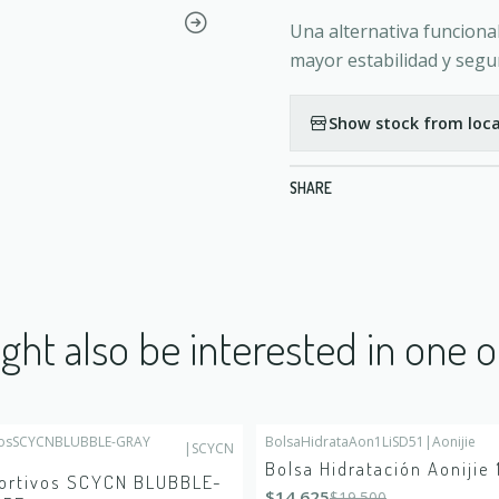
Una alternativa funcional
mayor estabilidad y segu
Show stock from loca
SHARE
ght also be interested in one o
ivosSCYCNBLUBBLE-GRAY
BolsaHidrataAon1LiSD51
|
Aonijie
|
SCYCN
-25%
OFF
Bolsa Hidratación Aonijie 
ortivos SCYCN BLUBBLE-
$14.625
$19.500