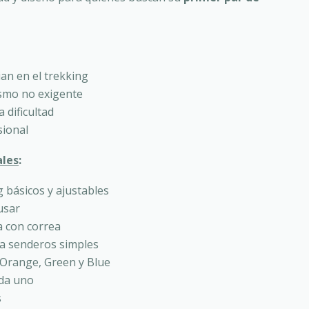
ian en el trekking
smo no exigente
 dificultad
sional
ales
:
 básicos y ajustables
 usar
 con correa
ra senderos simples
 Orange, Green y Blue
da uno
s