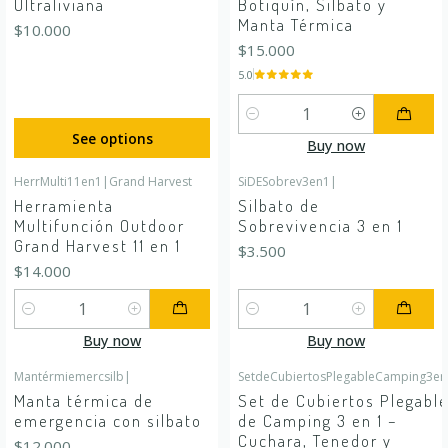
Ultraliviana
Botiquín, Silbato y
Manta Térmica
$10.000
$15.000
5.0
Quantity
See options
Buy now
HerrMulti11en1
|
Grand Harvest
SiDESobrev3en1
|
Herramienta
Silbato de
Multifunción Outdoor
Sobrevivencia 3 en 1
Grand Harvest 11 en 1
$3.500
$14.000
Quantity
Quantity
Buy now
Buy now
Mantérmiemercsilb
|
SetdeCubiertosPlegableCamping3en
Manta térmica de
Set de Cubiertos Plegabl
emergencia con silbato
de Camping 3 en 1 –
Cuchara, Tenedor y
$12.000