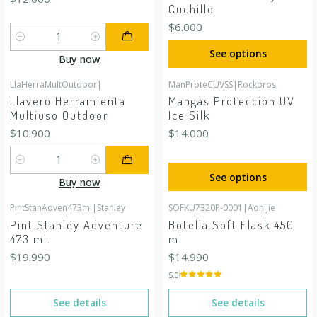
Cuchillo
$6.000
Quantity
See options
Buy now
LlaHerraMultOutdoor
|
ManProteCUVSS
|
Rockbros
Llavero Herramienta
Mangas Protección UV
Multiuso Outdoor
Ice Silk
$10.900
$14.000
Quantity
See options
Buy now
PintStanAdven473ml
|
Stanley
SOFKU7320P-0001
|
Aonijie
Out of stock
Out of stock
Pint Stanley Adventure
Botella Soft Flask 450
473 ml.
ml
$19.990
$14.990
5.0
See details
See details