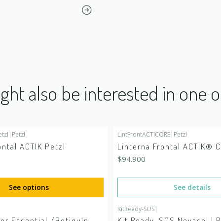
ght also be interested in one o
tzl
|
Petzl
LintFrontACTICORE
|
Petzl
Out of stock
ontal ACTIK Petzl
Linterna Frontal ACTIK® 
$94.900
See options
See details
|
KitReady-SOS
|
or Essential /Botiquín-
Kit Ready-SOS Nevasol | 