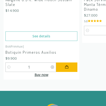
Slate
Manta Térmi
Dínamo
$14.900
$27.000
5.0
Quantity
See details
BotiPrimAuxi
|
Botiquín Primeros Auxilios
$9.900
Quantity
Buy now