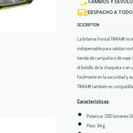
CAMBIOS Y DEVOLU
DESPACHO A TODO 
DESCRIPTION
La linterna frontal TIKKA® te 
indispensable para salidas noc
tienda de campaña o de viaje. F
el bolsillo de la chaqueta o en
fácilmente en la oscuridad y su 
TIKKA® también es compatible 
Características
:
Potencia: 350 lúmenes (
Peso: 94 g