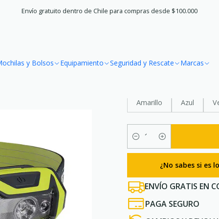
Home
Marcas
Petzl
Linterna Frontal Tikka 350 lumenes Petzl
Envío gratuito dentro de Chile para compras desde $100.000
|
Linterna Fro
ochilas y Bolsos
Equipamiento
Seguridad y Rescate
Marcas
COLOR
Amarillo
Azul
V
Quantity
¿No sabes si es 
ENVÍO GRATIS EN C
PAGA SEGURO