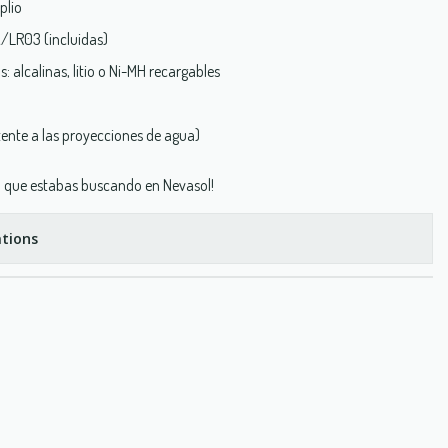
plio
A/LR03 (incluidas)
s: alcalinas, litio o Ni-MH recargables
tente a las proyecciones de agua)
zl que estabas buscando en Nevasol!
tions