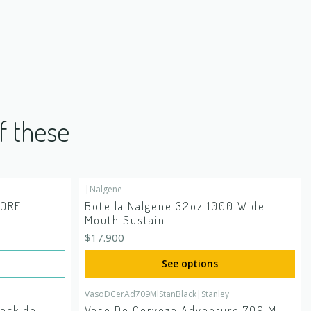
f these
|
Nalgene
CORE
Botella Nalgene 32oz 1000 Wide
Mouth Sustain
$17.900
See options
VasoDCerAd709MlStanBlack
|
Stanley
Out of stock
Pack de
Vaso De Cerveza Adventure 709 Ml