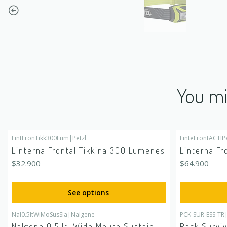
You mi
LintFronTikk300Lum
|
Petzl
LinteFrontACTIPe
Linterna Frontal Tikkina 300 Lumenes
Linterna Fr
$32.900
$64.900
See options
Nal0.5ltWiMoSusSla
|
Nalgene
PCK-SUR-ESS-TR
Out of stock
Nalgene 0.5 lt. Wide Mouth Sustain
Pack Surviv