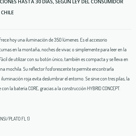
CIONES HASTA 30 DÍAS, SEGÚN LEY DEL CONSUMIDOR
CHILE
ofrece hoy una iluminación de 350 lúmenes. Es el accesorio
turnas en la montaña, noches de vivac o simplemente para leer en la
ácil de utilizar con su botón único, también es compacta y se lleva en
 una mochila. Su reflector fosforescente te permite encontrarla
iluminación roja evita deslumbrar el entorno. Se sirve con tres pilas, la
con la batería CORE, gracias a la construcción HYBRID CONCEPT.
ANSI/PLATO FL 1)