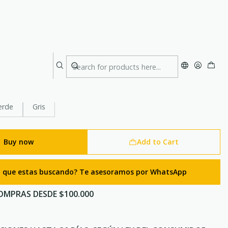
ntal Tikka 350 lumenes Petzl
erde
Gris
Buy now
Add to Cart
lo que estas buscando? Te asesoramos por WhatsApp
OMPRAS DESDE $100.000