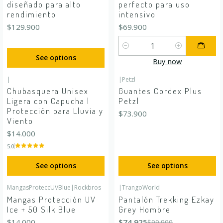
diseñado para alto
perfecto para uso
rendimiento
intensivo
$129.900
$69.900
Quantity
See options
Buy now
|
|
Petzl
Chubasquera Unisex
Guantes Cordex Plus
Ligera con Capucha |
Petzl
Protección para Lluvia y
$73.900
Viento
$14.000
5.0
See options
See options
MangasProteccUVBlue
|
Rockbros
|
TrangoWorld
-25%
OFF
Mangas Protección UV
Pantalón Trekking Ezkay
Ice + 50 Silk Blue
Grey Hombre
$14.000
$74.925
$99.900