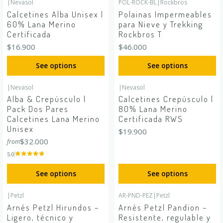
|
Nevasol
POL-ROCK-BL
|
Rockbros
Calcetines Alba Unisex |
Polainas Impermeables
60% Lana Merino
para Nieve y Trekking
Certificada
Rockbros T
$16.900
$46.000
See options
See options
|
Nevasol
|
Nevasol
Alba & Crepúsculo |
Calcetines Crepúsculo |
Pack Dos Pares
80% Lana Merino
Calcetines Lana Merino
Certificada RWS
Unisex
$19.900
$32.000
from
5.0
See options
See options
|
Petzl
AR-PND-PEZ
|
Petzl
Arnés Petzl Hirundos –
Arnés Petzl Pandion –
Ligero, técnico y
Resistente, regulable y