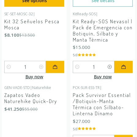
See options
See details
SE´-SET-MOSC-32
|
KitReady-SOS
|
-40%
OFF
Kit 32 Señuelos Pesca
Kit Ready-SOS Nevasol |
Mosca
Pack de Emergencia con
Botiquín, Silbato y
$8.100
$13.500
Manta Térmica
$15.000
5.0
Quantity
Quantity
Buy now
Buy now
GEN-VADE-STD
|
Naturehike
PCK-SUR-ESS-TR
|
-25%
OFF
Zapatos Vadeo
Pack Survivor Essential
Naturehike Quick-Dry
/Botiquín-Manta
Térmica con Silbato-
$41.250
$55.000
Linterna Dínamo
$27.000
5.0