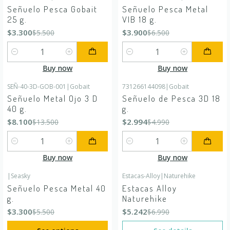
-40%
OFF
-40%
OFF
Señuelo Pesca Gobait
Señuelo Pesca Metal
25 g.
VIB 18 g.
$3.300
$3.900
$5.500
$6.500
Quantity
Quantity
Buy now
Buy now
SEÑ-40-3D-GOB-001
|
Gobait
731266144098
|
Gobait
-40%
OFF
-40%
OFF
Señuelo Metal Ojo 3 D
Señuelo de Pesca 3D 18
40 g.
g.
$8.100
$2.994
$13.500
$4.990
Quantity
Quantity
Buy now
Buy now
|
Seasky
Estacas-Alloy
|
Naturehike
-40%
OFF
-25%
OFF
Señuelo Pesca Metal 40
Estacas Alloy
Out of stock
g.
Naturehike
$3.300
$5.242
$5.500
$6.990