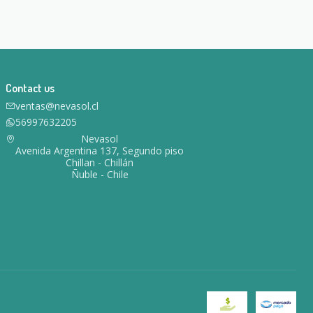
Contact us
ventas@nevasol.cl
56997632205
Nevasol
Avenida Argentina 137, Segundo piso
Chillan - Chillán
Ñuble - Chile