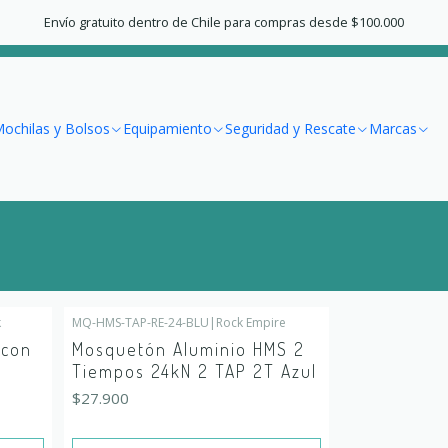
Home
Escalada
Mosquetones y Conectores
Automáticos
Envío gratuito dentro de Chile para compras desde $100.000
Automáticos
ochilas y Bolsos
Equipamiento
Seguridad y Rescate
Marcas
k
MQ-HMS-TAP-RE-24-BLU
|
Rock Empire
Out of stock
 con
Mosquetón Aluminio HMS 2
Tiempos 24kN 2 TAP 2T Azul
$27.900