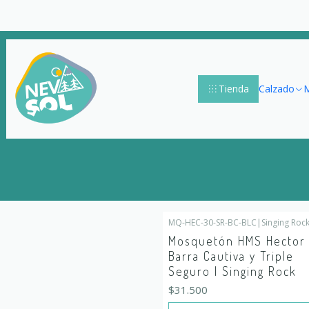
Tienda
Calzado
M
MQ-HEC-30-SR-BC-BLC
|
Singing Roc
Out of stock
Mosquetón HMS Hector
Barra Cautiva y Triple
Seguro | Singing Rock
$31.500