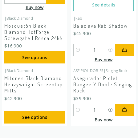
Quantity
See details
Buy now
|
Black Diamond
|
Rab
Mosquetón Black
Balaclava Rab Shadow
Diamond HotForge
$45.900
Screwgate | Rosca 24kN
$16.900
Quantity
See options
Buy now
|
Black Diamond
ASE-PIOL-DOB-SR
|
Singing Rock
Mitones Black Diamond
Asegurador Piolet
Heavyweight Screentap
Bungee Y Doble Singing
Mitts
Rock
$42.900
$39.900
Quantity
See options
Buy now