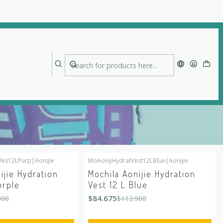
Ves12LPurp
|
Aonijie
MoAonijHydratVest12LBlue
|
Aonijie
-25%
OFF
ijie Hydration
Mochila Aonijie Hydration
urple
Vest 12 L Blue
$84.675
900
$112.900