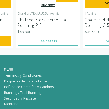
Se
Buy now
onijie
ChalHidraTRAILRU2.5L
|
Aonijie
|
Aonijie
Out of stock
Out of stock
on
Chaleco Hidratación Trail
Chaleco Hid
Running 2.5 L.
Running 2.5
$49.900
$49.900
See details
S
MENU
Términos y Condiciones
Despacho de los Productos
Política de Garantías y Cambios
Running y Trail Running
Seguridad y Rescate
Montaña