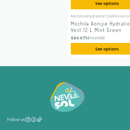
See options
MochAoniHydraVest12LMinGreen
|
A
-25%
OFF
Mochila Aonijie Hydrati
Vest 12 L Mint Green
$84.675
$112.900
See options
Follow us