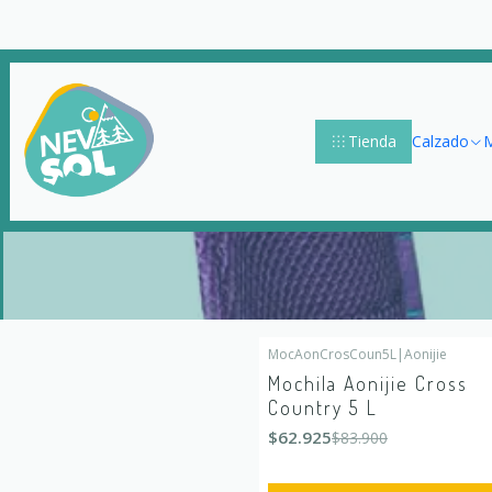
Tienda
Calzado
M
MocAonCrosCoun5L
|
Aonijie
-25%
OFF
Mochila Aonijie Cross
Country 5 L
$62.925
$83.900