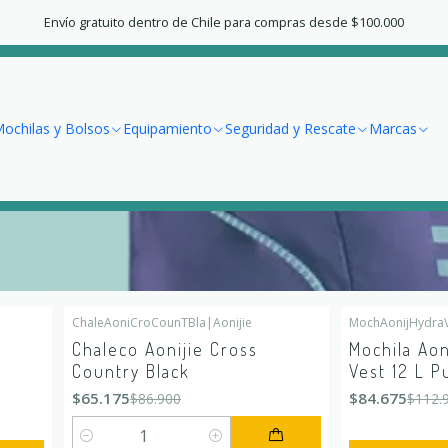
Home
Running y Trail Running
Chalecos y Mochilas
Envío gratuito dentro de Chile para compras desde $100.000
Chalecos y Mochilas
ochilas y Bolsos
Equipamiento
Seguridad y Rescate
Marcas
ChaleAoniCroCounTBla
|
Aonijie
MochAonijHydra
-25%
OFF
-25%
OFF
Chaleco Aonijie Cross
Mochila Aon
Country Black
Vest 12 L P
$65.175
$84.675
$86.900
$112.
Quantity