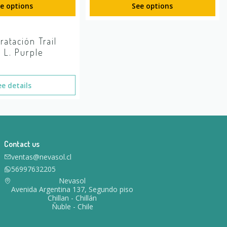
e options
See options
ratación Trail
 L. Purple
ee details
Contact us
ventas@nevasol.cl
56997632205
Nevasol
Avenida Argentina 137, Segundo piso
Chillan - Chillán
Ñuble - Chile