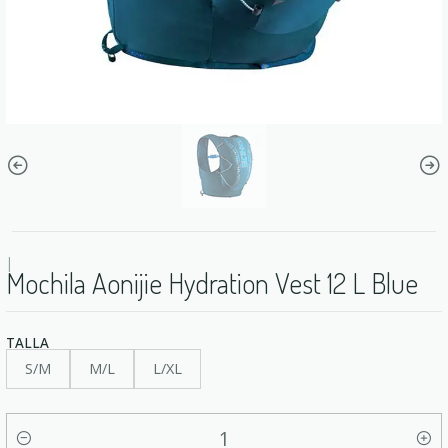
|
Mochila Aonijie Hydration Vest 12 L Blue
TALLA
S/M
M/L
L/XL