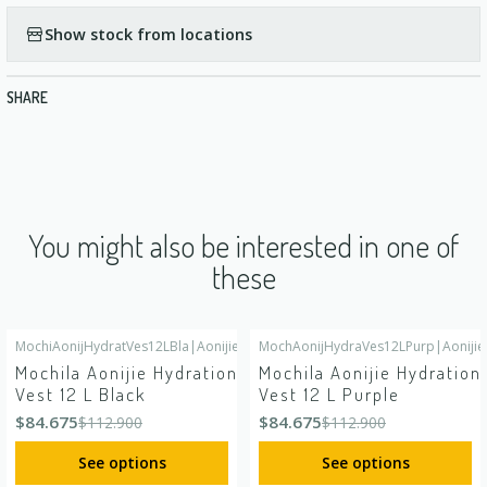
Show stock from locations
SHARE
You might also be interested in one of
these
MochiAonijHydratVes12LBla
|
Aonijie
MochAonijHydraVes12LPurp
|
Aonijie
-25%
OFF
-25%
OFF
Mochila Aonijie Hydration
Mochila Aonijie Hydration
Vest 12 L Black
Vest 12 L Purple
$84.675
$84.675
$112.900
$112.900
See options
See options