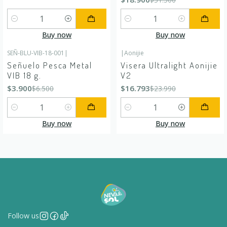
Quantity
Quantity
Buy now
Buy now
SEÑ-BLU-VIB-18-001
|
|
Aonijie
-40%
OFF
-30%
OFF
Señuelo Pesca Metal
Visera Ultralight Aonijie
VIB 18 g.
V2
$3.900
$16.793
$6.500
$23.990
Quantity
Quantity
Buy now
Buy now
Follow us