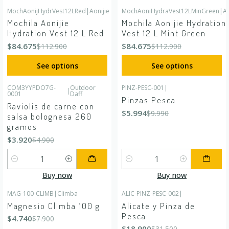
MochAonijHydrVest12LRed
|
Aonijie
MochAoniHydraVest12LMinGreen
|
Ao
-25%
OFF
-25%
OFF
Mochila Aonijie
Mochila Aonijie Hydration
Hydration Vest 12 L Red
Vest 12 L Mint Green
$84.675
$84.675
$112.900
$112.900
See options
See options
COM3YYPDO7G-
Outdoor
PINZ-PESC-001
|
|
-20%
OFF
-40%
OFF
0001
Daff
Pinzas Pesca
Raviolis de carne con
$5.994
$9.990
salsa bolognesa 260
gramos
$3.920
$4.900
Quantity
Quantity
Buy now
Buy now
MAG-100-CLIMB
|
Climba
ALIC-PINZ-PESC-002
|
-40%
OFF
-40%
OFF
Magnesio Climba 100 g
Alicate y Pinza de
Pesca
$4.740
$7.900
$18.900
$31.500