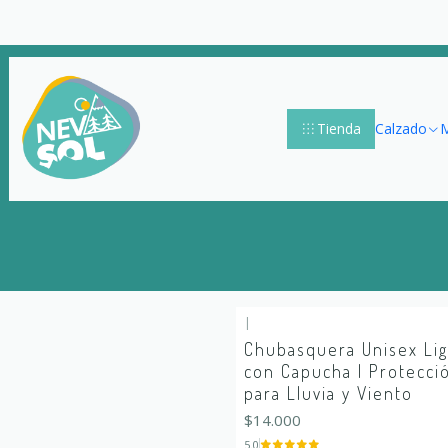
Tienda
Calzado
M
|
Chubasquera Unisex Li
con Capucha | Protecci
para Lluvia y Viento
$14.000
5.0