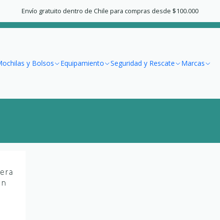
Home
Vestuario
Mujer
Parkas
Envío gratuito dentro de Chile para compras desde $100.000
Parkas
ochilas y Bolsos
Equipamiento
Seguridad y Rescate
Marcas
gera
ón