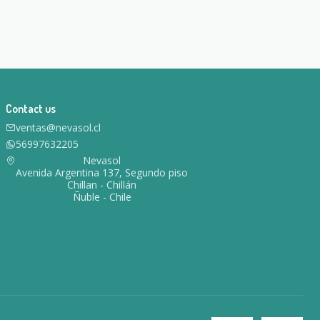
Contact us
ventas@nevasol.cl
56997632205
Nevasol
Avenida Argentina 137, Segundo piso
Chillan - Chillán
Ñuble - Chile