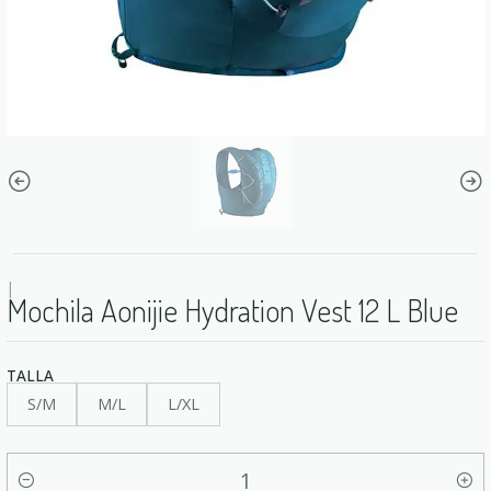
|
Mochila Aonijie Hydration Vest 12 L Blue
TALLA
S/M
M/L
L/XL