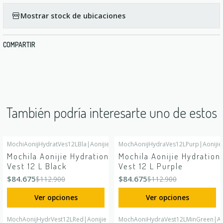
Mostrar stock de ubicaciones
COMPARTIR
También podría interesarte uno de estos
MochiAonijHydratVes12LBla
|
Aonijie
MochAonijHydraVes12LPurp
|
Aonijie
-25%
OFF
-25%
OFF
Mochila Aonijie Hydration
Mochila Aonijie Hydration
Vest 12 L Black
Vest 12 L Purple
$84.675
$84.675
$112.900
$112.900
Ver opciones
Ver opciones
MochAonijHydrVest12LRed
|
Aonijie
MochAoniHydraVest12LMinGreen
|
Ao