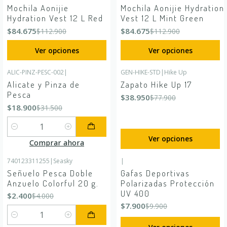
-25%
OFF
-25%
OFF
Mochila Aonijie
Mochila Aonijie Hydration
Hydration Vest 12 L Red
Vest 12 L Mint Green
$84.675
$84.675
$112.900
$112.900
Ver opciones
Ver opciones
ALIC-PINZ-PESC-002
|
GEN-HIKE-STD
|
Hike Up
-40%
OFF
-50%
OFF
Alicate y Pinza de
Zapato Hike Up 17
Pesca
$38.950
$77.900
$18.900
$31.500
Cantidad
Ver opciones
Comprar ahora
740123311255
|
Seasky
|
-40%
OFF
-20%
OFF
Señuelo Pesca Doble
Gafas Deportivas
Anzuelo Colorful 20 g.
Polarizadas Protección
UV 400
$2.400
$4.000
$7.900
$9.900
Cantidad