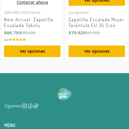
Ver opciones
Comprar ahora
GEN-ARRI-STD
|
Tabolu
|
La Sportiva
-25%
OFF
-20%
OFF
New Arrival: Zapatilla
Zapatilla Escalada Mujer
Escalada Tabolu
Tarántula EU 35 Size
$66.750
$79.920
$89.000
$99.900
5.0
Ver opciones
Ver opciones
Síguenos
MENU