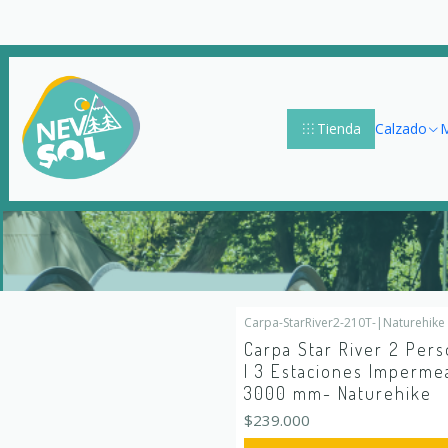
Tienda
Calzado
M
Carpa-StarRiver2-210T-
|
Naturehike
Carpa Star River 2 Per
| 3 Estaciones Imperme
3000 mm- Naturehike
$239.000