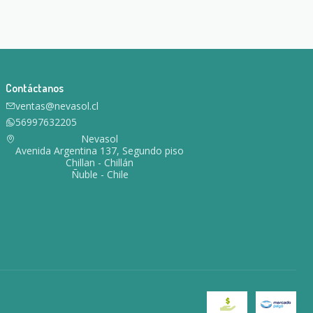
Contáctanos
ventas@nevasol.cl
56997632205
Nevasol
Avenida Argentina 137, Segundo piso
Chillan - Chillán
Ñuble - Chile