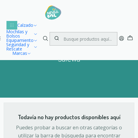
Lu
Envío gratuito dentro de Chile para compras desde $100.000
1
Inicio
Marcas
Salewa
Calzado
Mochilas y
Bolsos
Equipamiento
Seguridad y
Rescate
Marcas
Salewa
Todavía no hay productos disponibles aquí
Puedes probar a buscar en otras categorías o
utilizar la barra de búsqueda para encontrar