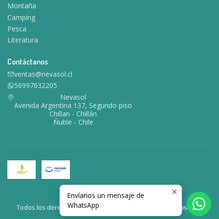
Montaña
Camping
Pesca
Literatura
Contáctanos
ventas@nevasol.cl
56997632205
Nevasol
Avenida Argentina 137, Segundo piso
Chillan - Chillán
Ñuble - Chile
Envíanos un mensaje de
2026 Nevasol.
WhatsApp
Todos los derechos reservados.
Desarrollado por Jumpseller
.