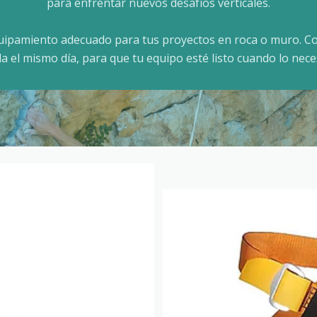
para enfrentar nuevos desafíos verticales.
quipamiento adecuado para tus proyectos en roca o muro. Co
da el mismo día, para que tu equipo esté listo cuando lo neces