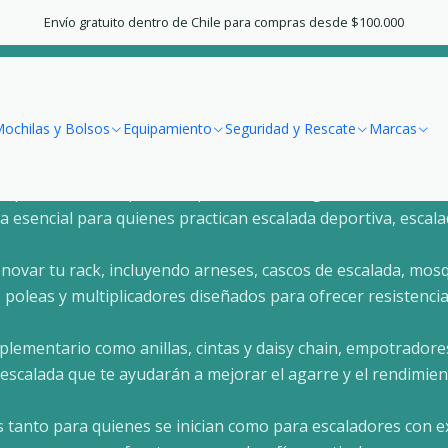
Inicio
Escalada
Envío gratuito dentro de Chile para compras desde $100.000
Escalada
ochilas y Bolsos
Equipamiento
Seguridad y Rescate
Marcas
uipo de escalada pensado para ofrecer seguridad, rendimien
da esencial para quienes practican escalada deportiva, esca
novar tu rack, incluyendo arneses, cascos de escalada, mo
poleas y multiplicadores diseñados para ofrecer resistencia
ementario como anillas, cintas y daisy chain, empotradores
e escalada que te ayudarán a mejorar el agarre y el rendimie
tanto para quienes se inician como para escaladores con exp