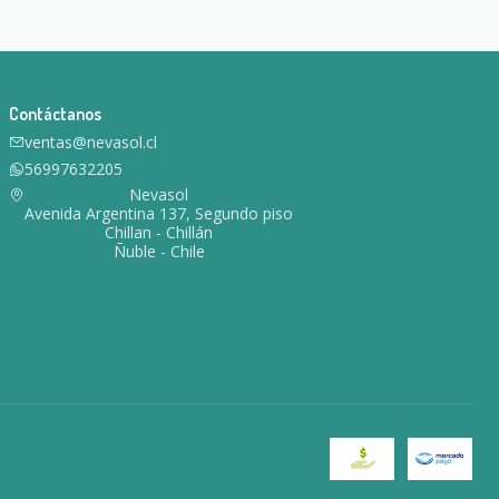
Contáctanos
ventas@nevasol.cl
56997632205
Nevasol
Avenida Argentina 137, Segundo piso
Chillan - Chillán
Ñuble - Chile