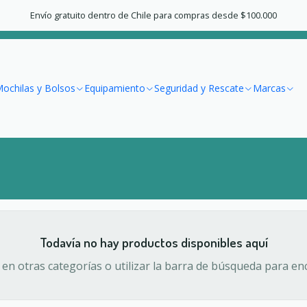
Inicio
Marcas
Osprey
Envío gratuito dentro de Chile para compras desde $100.000
Osprey
ochilas y Bolsos
Equipamiento
Seguridad y Rescate
Marcas
Todavía no hay productos disponibles aquí
en otras categorías o utilizar la barra de búsqueda para en