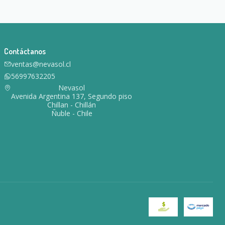
Contáctanos
ventas@nevasol.cl
56997632205
Nevasol
Avenida Argentina 137, Segundo piso
Chillan - Chillán
Ñuble - Chile