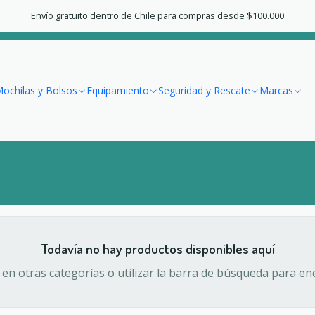
Inicio
Marcas
Therm-a-Rest
Envío gratuito dentro de Chile para compras desde $100.000
Therm-a-Rest
ochilas y Bolsos
Equipamiento
Seguridad y Rescate
Marcas
Todavía no hay productos disponibles aquí
en otras categorías o utilizar la barra de búsqueda para en