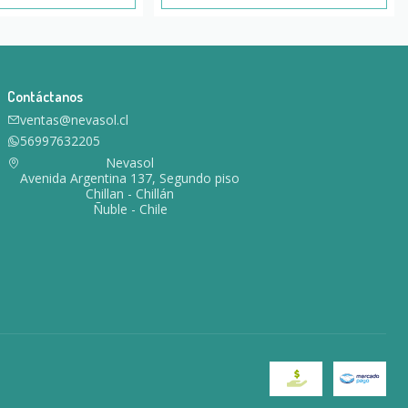
Contáctanos
ventas@nevasol.cl
56997632205
Nevasol
Avenida Argentina 137, Segundo piso
Chillan - Chillán
Ñuble - Chile