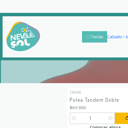
Tienda
Calzado
M
|
Xinda
Polea Tandem Doble
$65.900
Cantidad
Comprar ahora