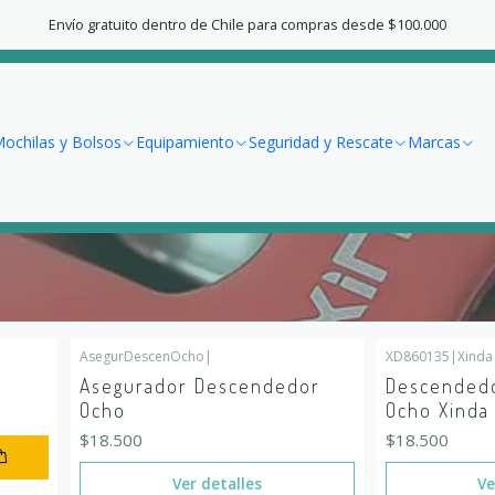
Inicio
Seguridad y Rescate
Poleas y Destorcedores
Envío gratuito dentro de Chile para compras desde $100.000
Poleas y Destorcedores
ochilas y Bolsos
Equipamiento
Seguridad y Rescate
Marcas
AsegurDescenOcho
|
XD860135
|
Xinda
Agotado
Agotado
Asegurador Descendedor
Descendedo
Ocho
Ocho Xinda
$18.500
$18.500
Ver detalles
Ve