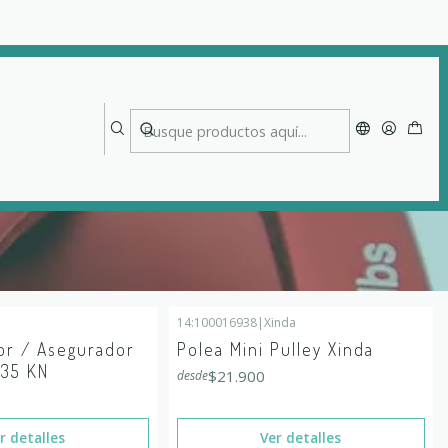
14:100016938
|
Xinda
Agotado
r / Asegurador
Polea Mini Pulley Xinda
 35 KN
$21.900
desde
r detalles
Ver detalles