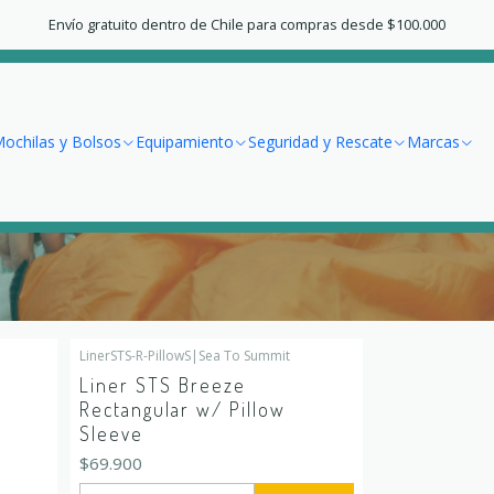
Inicio
Equipamiento
Sacos de Dormir
Envío gratuito dentro de Chile para compras desde $100.000
Sacos de Dormir
ochilas y Bolsos
Equipamiento
Seguridad y Rescate
Marcas
LinerSTS-R-PillowS
|
Sea To Summit
Liner STS Breeze
Rectangular w/ Pillow
Sleeve
$69.900