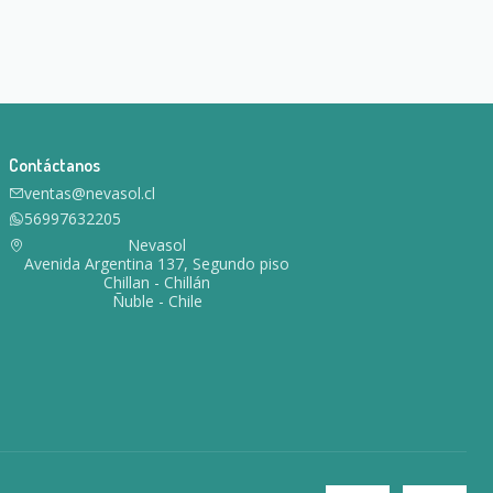
Contáctanos
ventas@nevasol.cl
56997632205
Nevasol
Avenida Argentina 137, Segundo piso
Chillan - Chillán
Ñuble - Chile