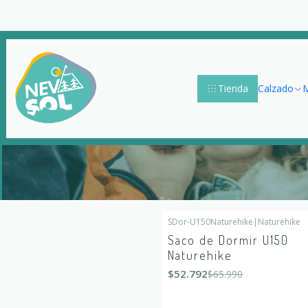
Tienda
Calzado
M
SDor-U150Naturehike
|
Naturehike
-20%
OFF
Saco de Dormir U150
Naturehike
$52.792
$65.990